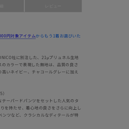
細
レビュー
,000円対象アイテム
からもう1着お選びいた
NICO社に別注した、21μプリュネル生地
スのカラーで表現した無地は、品質の良さ
の高いネイビー、チャコールグレーに加え
25）
なテーパードパンツをセットした人気のタ
とりを持たせ、着心地の良さをさらに向上し
ベンツなど、クラシカルなディテールが特