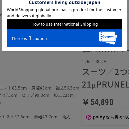
）
下記のサイズ詳細を必ずご確認下さい。
通年／CANONICO／ス
1262108-JA
スーツ／2つ
21μPRUN
スト85.5cm 肩幅43cm 袖丈56.5cm
75cm ヒップ90.8cm 股上22cm
￥54,890
m
エスト87.5cm 肩幅43.7cm 袖丈
なら
月々18