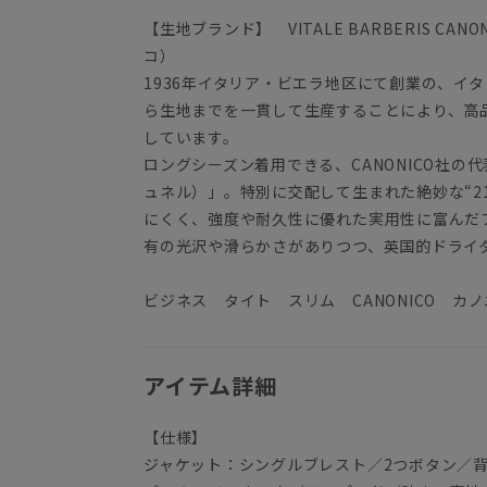
【生地ブランド】 VITALE BARBERIS C
コ）
1936年イタリア・ビエラ地区にて創業の、イ
ら生地までを一貫して生産することにより、高
しています。
ロングシーズン着用できる、CANONICO社の代表
ュネル）」。特別に交配して生まれた絶妙な“2
にくく、強度や耐久性に優れた実用性に富んだ
有の光沢や滑らかさがありつつ、英国的ドライ
ビジネス タイト スリム CANONICO カ
アイテム詳細
【仕様】
ジャケット：シングルブレスト／2つボタン／