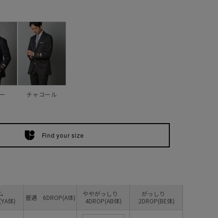
ー
チャコール
Find your size
リム
ややがっしり
がっしり
普通 6DROP(A体)
(YA体)
4DROP(AB体)
2DROP(BE体)