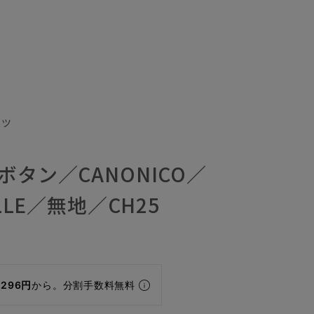
ーツ
ボタン／CANONICO／
ELLE／無地／CH25
,296円
から。分割手数料無料