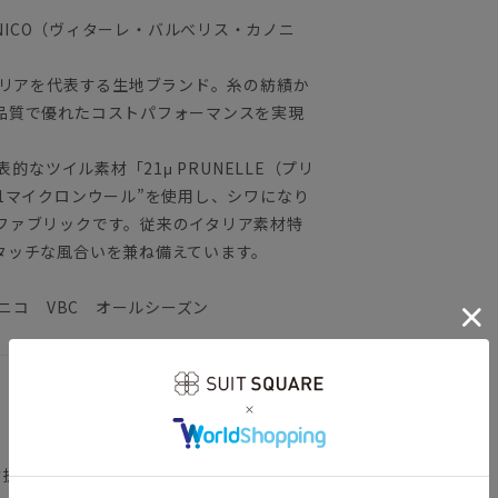
ANONICO（ヴィターレ・バルべリス・カノニ
タリアを代表する生地ブランド。糸の紡績か
品質で優れたコストパフォーマンスを実現
的なツイル素材「21μ PRUNELLE（プリ
1マイクロンウール”を使用し、シワになり
ファブリックです。従来のイタリア素材特
タッチな風合いを兼ね備えています。
ノニコ VBC オールシーズン
背抜き仕立て／本切羽／サイドベンツ