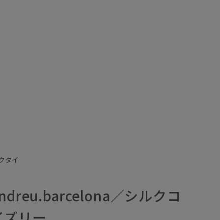
／ネクタイ
reu.barcelona／シルクコ
イズリー