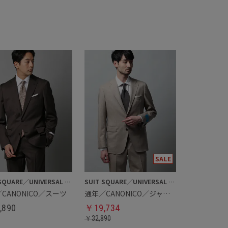
SUIT SQUARE／UNIVERSAL LANGUAGE
SUIT SQUARE／UNIVERSAL LANGUAGE
CANONICO／スーツ
通年／CANONICO／ジャケット
,890
￥
19,734
￥
32,890