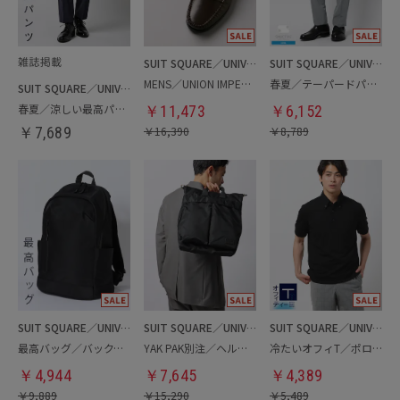
SUIT SQUARE／UNIVERSAL LANGUAGE
SUIT SQUARE／UNIVERSAL LANGUAGE
MENS／UNION IMPERIAL監修／コインローファー
春夏／テーパードパンツ
SUIT SQUARE／UNIVERSAL LANGUAGE
春夏／涼しい最高パンツ
￥
11,473
￥
6,152
￥
7,689
￥
16,390
￥
8,789
SUIT SQUARE／UNIVERSAL LANGUAGE
SUIT SQUARE／UNIVERSAL LANGUAGE
SUIT SQUARE／UNIVERSAL LANGUAGE
最高バッグ／バックパック
YAK PAK別注／ヘルメットバッグ
冷たいオフィT／ポロシャツ
￥
4,944
￥
7,645
￥
4,389
￥
9,889
￥
15,290
￥
5,489