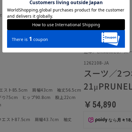
）
下記のサイズ詳細を必ずご確認下さい。
通年／CANONICO／ス
1262108-JA
スーツ／2つ
21μPRUN
スト85.5cm 肩幅43cm 袖丈56.5cm
75cm ヒップ90.8cm 股上22cm
￥54,890
m
エスト87.5cm 肩幅43.7cm 袖丈
なら
月々18