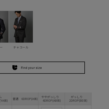
ー
チャコール
Find your size
リム
ややがっしり
がっしり
普通 6DROP(A体)
(YA体)
4DROP(AB体)
2DROP(BE体)