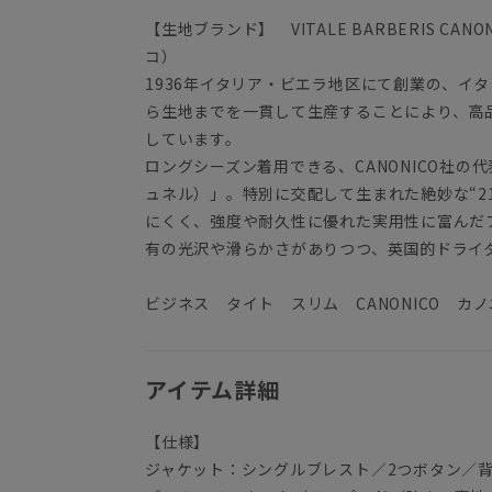
【生地ブランド】 VITALE BARBERIS C
コ）
1936年イタリア・ビエラ地区にて創業の、イ
ら生地までを一貫して生産することにより、高
しています。
ロングシーズン着用できる、CANONICO社の代表
ュネル）」。特別に交配して生まれた絶妙な“2
にくく、強度や耐久性に優れた実用性に富んだ
有の光沢や滑らかさがありつつ、英国的ドライ
ビジネス タイト スリム CANONICO カ
アイテム詳細
【仕様】
ジャケット：シングルブレスト／2つボタン／