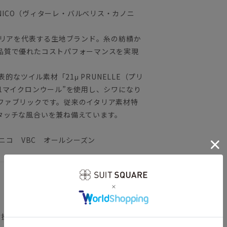
ANONICO（ヴィターレ・バルべリス・カノニ
タリアを代表する生地ブランド。糸の紡績か
品質で優れたコストパフォーマンスを実現
的なツイル素材「21μ PRUNELLE（プリ
1マイクロンウール”を使用し、シワになり
ファブリックです。従来のイタリア素材特
タッチな風合いを兼ね備えています。
ノニコ VBC オールシーズン
背抜き仕立て／本切羽／サイドベンツ