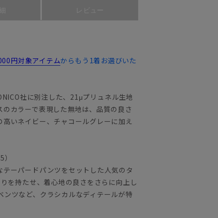
細
レビュー
,000円対象アイテム
からもう1着お選びいた
NICO社に別注した、21μプリュネル生地
スのカラーで表現した無地は、品質の良さ
の高いネイビー、チャコールグレーに加え
25）
なテーパードパンツをセットした人気のタ
とりを持たせ、着心地の良さをさらに向上し
ベンツなど、クラシカルなディテールが特