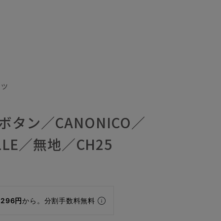
ーツ
ボタン／CANONICO／
ELLE／無地／CH25
,296円
から。分割手数料無料