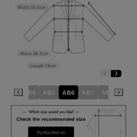
Width
55.5cm
Waist
49.3cm
Length
74cm
AB3
AB4
AB5
AB6
AB7
AB8
BE4
Check the recommended size
Try this item on