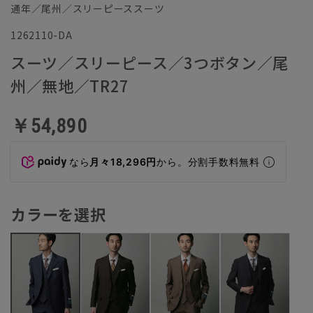
通年／尾州／スリーピーススーツ
1262110-DA
スーツ／スリーピース／3つボタン／尾
州／無地／TR27
￥54,890
なら
月々18,296円
から。分割手数料無料
カラーを選択