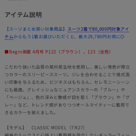
アイテム説明
【スーツまとめ買い対象商品】
スーツ2着で80,000円対象アイ
テム
からもう1着お選びいただくと、最大29,780円お得に◎
■Begin掲載 4月号 P122（ブラウン），123（全色）
こだわり抜いた品質の尾州産生地を使用し、美しい発色が際立
つカラーのスリーピーススーツ。ジレを合わせることで格式高
い印象を与えるため、ビジネスはもちろん、セレモニーシーン
にも最適。グレイッシュなニュアンスカラーの「ブルー」や
「ベージュ」、色の深みと艶感が目を惹く「ブラウン」や「グ
レー」など、トレンド感がありつつオールマイティーに着用で
きるカラーを揃えました。
【モデル】 CLASSIC MODEL（TR27）
細身のルックスと心地よい着用感を両立したレギュラーフィッ