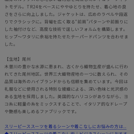
トモデル。TR24をベースにややゆとりを持たせ、着心地の良
さをさらに向上しました。ジャケットは、広めのラペルや段返
りでクラシックに。背幅を広く取る“前肩”パターンや前振りに
した袖付けなど、高度な技術で逞しいフォルムを構築します。
ヒップ～ワタリに余裕を持たせたテーパードパンツを合わせま
した。
【生地】尾州
木曽川の豊かな水源に恵まれ、古くから織物生産が盛んに行わ
れてきた尾州地区。世界三大織物産地の一つに数えられ、その
品質は海外のハイブランドからも信頼を集めています。今回は
礼服などに使用される特別な綾織による、深い色味と光沢感の
ある生地を採用しました。英国的なハリコシがありながら、ヨ
コ糸に軽量の糸をミックスすることで、イタリア的なドレープ
や艶感も楽しめるファブリックです。
スリーピーススーツを着るシーンや着こなしにお悩みの方は...
◆スリーピーススーツの着こなし術｜ビジネスシーンにおすす