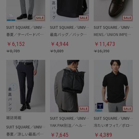
SUIT SQUARE／UNIVERSAL LANGUAGE
SUIT SQUARE／UNIVERSAL LANGUAGE
SUIT SQUARE／UNIVERSAL LANGUAGE
春夏／テーパードパンツ
最高バッグ／バックパック
MENS／UNION IMPERIAL監修／コインローファー
￥
6,152
￥
4,944
￥
11,473
￥
8,789
￥
9,889
￥
16,390
SUIT SQUARE／UNIVERSAL LANGUAGE
SUIT SQUARE／UNIVERSAL LANGUAGE
YAK PAK別注／ヘルメットバッグ
冷たいオフィT／ポロシャツ
SUIT SQUARE／UNIVERSAL LANGUAGE
春夏／涼しい最高パンツ
￥
7,645
￥
4,389