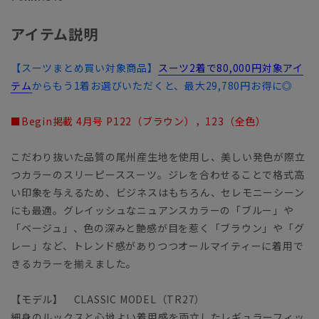
アイテム説明
【スーツまとめ買い対象商品】
スーツ2着で80,000円対象アイ
テム
からもう1着お選びいただくと、最大29,780円お得に◎
■Begin掲載 4月号 P122（ブラウン），123（全色）
こだわり抜いた品質の尾州産生地を使用し、美しい発色が際立
つカラーのスリーピーススーツ。ジレを合わせることで格式高
い印象を与えるため、ビジネスはもちろん、セレモニーシーン
にも最適。グレイッシュなニュアンスカラーの「ブルー」や
「ベージュ」、色の深みと艶感が目を惹く「ブラウン」や「グ
レー」など、トレンド感がありつつオールマイティーに着用で
きるカラーを揃えました。
【モデル】 CLASSIC MODEL（TR27）
細身のルックスと心地よい着用感を両立したレギュラーフィッ