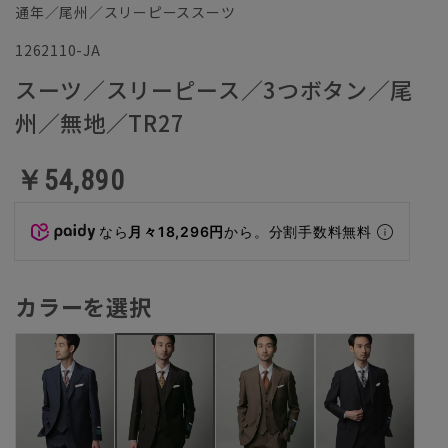
通年／尾州／スリーピーススーツ
1262110-JA
スーツ／スリーピース／3つボタン／尾
州／無地／TR27
￥54,890
なら
月々18,296円
から。分割手数料無料
カラーを選択