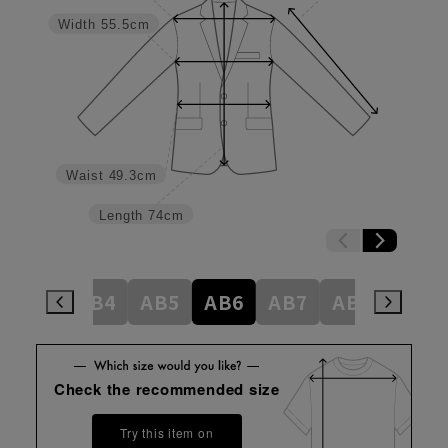
Width
55.5cm
Waist
49.3cm
Length
74cm
AB3
AB4
AB5
AB6
AB7
AB8
BE4
Check the recommended size
Try this item on