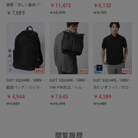
春夏／涼しい最高パンツ
￥
11,473
￥
6,152
￥
7,689
￥
16,390
￥
8,789
SUIT SQUARE／UNIVERSAL LANGUAGE
SUIT SQUARE／UNIVERSAL LANGUAGE
SUIT SQUARE／UNIVERSAL LANGUAGE
最高バッグ／バックパック
YAK PAK別注／ヘルメットバッグ
冷たいオフィT／ポロシャツ
￥
4,944
￥
7,645
￥
4,389
￥
9,889
￥
15,290
￥
5,489
閲覧履歴