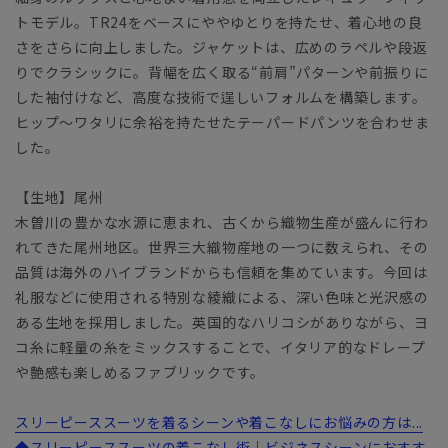
トモデル。TR24をベースにややゆとりを持たせ、着心地の良
さをさらに向上しました。ジャケットは、広めのラペルや段返
りでクラシックに。背幅を広く取る“前肩”パターンや前振りに
した袖付けなど、高度な技術で逞しいフォルムを構築します。
ヒップ～ワタリに余裕を持たせたテーパードパンツを合わせま
した。
【生地】尾州
木曽川の豊かな水源に恵まれ、古くから織物生産が盛んに行わ
れてきた尾州地区。世界三大織物産地の一つに数えられ、その
品質は海外のハイブランドからも信頼を集めています。今回は
礼服などに使用される特別な綾織による、深い色味と光沢感の
ある生地を採用しました。英国的なハリコシがありながら、ヨ
コ糸に軽量の糸をミックスすることで、イタリア的なドレープ
や艶感も楽しめるファブリックです。
スリーピーススーツを着るシーンや着こなしにお悩みの方は...
◆スリーピーススーツの着こなし術｜ビジネスシーンにおすす