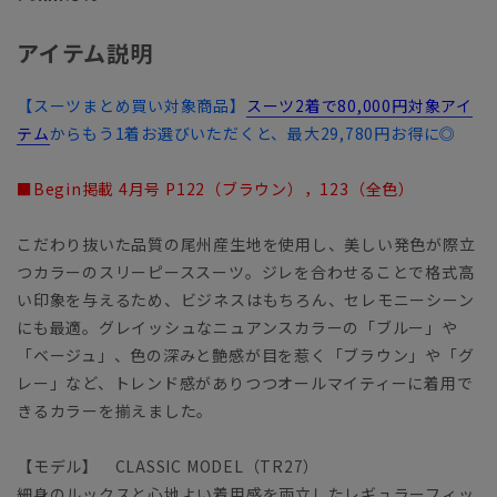
アイテム説明
【スーツまとめ買い対象商品】
スーツ2着で80,000円対象アイ
テム
からもう1着お選びいただくと、最大29,780円お得に◎
■Begin掲載 4月号 P122（ブラウン），123（全色）
こだわり抜いた品質の尾州産生地を使用し、美しい発色が際立
つカラーのスリーピーススーツ。ジレを合わせることで格式高
い印象を与えるため、ビジネスはもちろん、セレモニーシーン
にも最適。グレイッシュなニュアンスカラーの「ブルー」や
「ベージュ」、色の深みと艶感が目を惹く「ブラウン」や「グ
レー」など、トレンド感がありつつオールマイティーに着用で
きるカラーを揃えました。
【モデル】 CLASSIC MODEL（TR27）
細身のルックスと心地よい着用感を両立したレギュラーフィッ