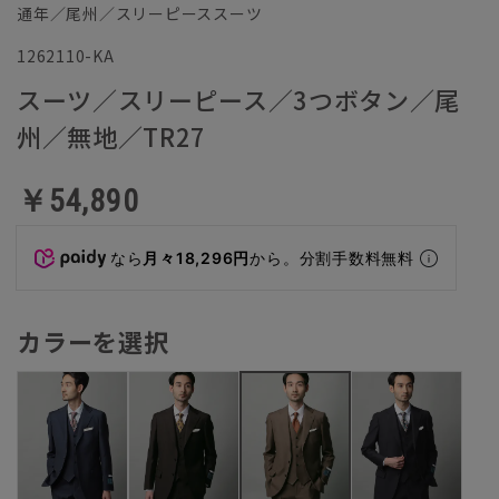
通年／尾州／スリーピーススーツ
1262110-KA
スーツ／スリーピース／3つボタン／尾
州／無地／TR27
￥54,890
なら
月々18,296円
から。分割手数料無料
カラーを選択