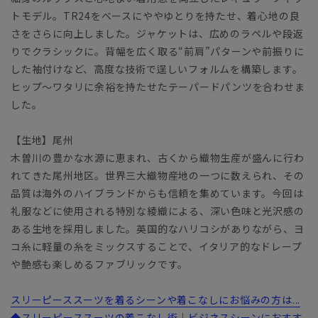
トモデル。TR24をベースにややゆとりを持たせ、着心地の良
さをさらに向上しました。ジャケットは、広めのラペルや段返
りでクラシックに。背幅を広く取る“前肩”パターンや前振りに
した袖付けなど、高度な技術で逞しいフォルムを構築します。
ヒップ～ワタリに余裕を持たせたテーパードパンツを合わせま
した。
【生地】尾州
木曽川の豊かな水源に恵まれ、古くから織物生産が盛んに行わ
れてきた尾州地区。世界三大織物産地の一つに数えられ、その
品質は海外のハイブランドからも信頼を集めています。今回は
礼服などに使用される特別な綾織による、深い色味と光沢感の
ある生地を採用しました。英国的なハリコシがありながら、ヨ
コ糸に軽量の糸をミックスすることで、イタリア的なドレープ
や艶感も楽しめるファブリックです。
スリーピーススーツを着るシーンや着こなしにお悩みの方は...
◆スリーピーススーツの着こなし術｜ビジネスシーンにおすす