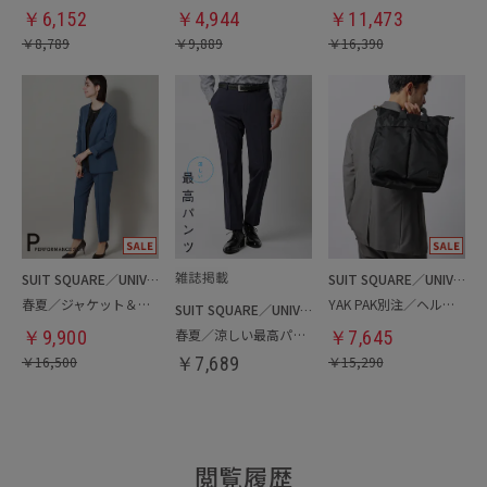
￥
6,152
￥
4,944
￥
11,473
￥
8,789
￥
9,889
￥
16,390
SUIT SQUARE／UNIVERSAL LANGUAGE／WHITE
SUIT SQUARE／UNIVERSAL LANGUAGE
春夏／ジャケット＆パンツセットアップ／洗濯ネット付き
YAK PAK別注／ヘルメットバッグ
SUIT SQUARE／UNIVERSAL LANGUAGE
春夏／涼しい最高パンツ
￥
9,900
￥
7,645
￥
16,500
￥
7,689
￥
15,290
閲覧履歴