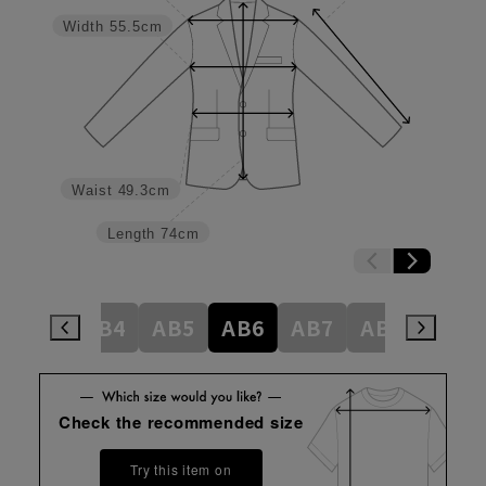
Width
55.5cm
Waist
49.3cm
Length
74cm
AB3
AB4
AB5
AB6
AB7
AB8
BE4
Check the recommended size
Try this item on