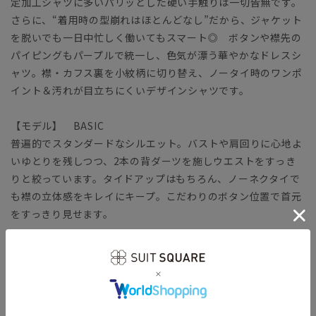
定加工シャツに多いパリッとした硬い手触りは一切皆無です。
さらに、“着用時の型崩れはほとんどなし”だから、ジャケット
を脱いでも一日中忙しく働いてもスマート◎ ボタンや襟先の
パイピングもパープルで統一し、色気が漂う華やかなドレスシ
ャツ。襟・カフス裏を小紋柄に切り替え、ノータイ時のワンポ
イント＆汚れが目立ちにくいデザインシャツです。
【モデル】 BASIC
普遍的でスタンダードなシルエット。バストや肩回りに心地よ
いゆとりを残しつつ、2本の背ダーツを施しウエストをすっき
りと絞っています。タイドアップはもちろん、ノーネクタイで
も襟の立体感をキレイにキープ。こだわりのボタン位置で首元
をすっきり見せます。
【生地】
コットン本来の風合いや機能性をキープしつつ、ポリエステル
をブレンドして強度を高めています。