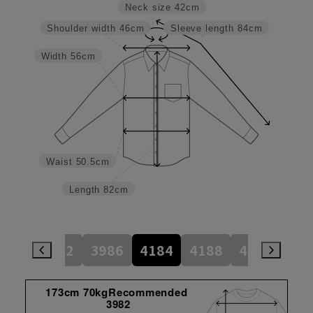
Neck size
42cm
Shoulder width
46cm
Sleeve length
84cm
Width
56cm
Waist
50.5cm
Length
82cm
784
3982
3986
4184
4188
4386
45
173cm 70kgRecommended
3982