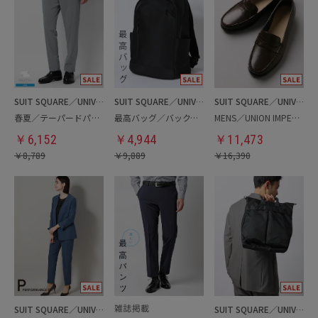
SUIT SQUARE／UNIVERSAL LANGUAGE
SUIT SQUARE／UNIVERSAL LANGUAGE
SUIT SQUARE／UNIVERSAL LANGUAGE
春夏／テーパードパンツ
最高バッグ／バックパック
MENS／UNION IMPERIAL監修／コインローファー
￥
6,152
￥
4,944
￥
11,473
￥
8,789
￥
9,889
￥
16,390
SUIT SQUARE／UNIVERSAL LANGUAGE／WHITE
SUIT SQUARE／UNIVERSAL LANGUAGE