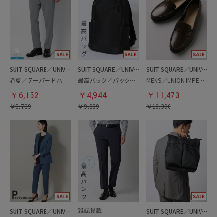
SUIT SQUARE／UNIVERSAL LANGUAGE
SUIT SQUARE／UNIVERSAL LANGUAGE
SUIT SQUARE／UNIVERSAL LANGUAGE
春夏／テーパードパンツ
最高バッグ／バックパック
MENS／UNION IMPERIAL監修／コインローファー
￥
6,152
￥
4,944
￥
11,473
￥
8,789
￥
9,889
￥
16,390
SUIT SQUARE／UNIVERSAL LANGUAGE／WHITE
SUIT SQUARE／UNIVERSAL LANGUAGE