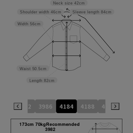
Neck size
42cm
Shoulder width
46cm
Sleeve length
84cm
Width
56cm
Waist
50.5cm
Length
82cm
784
3982
3986
4184
4188
4386
45
173cm 70kgRecommended
3982