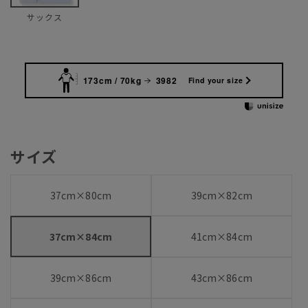
サックス
173cm / 70kg
3982
Find your size
サイズ
37cm×80cm
39cm×82cm
37cm×84cm
41cm×84cm
39cm×86cm
43cm×86cm