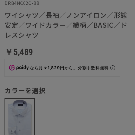
DRB4NC02C-BB
ワイシャツ／長袖／ノンアイロン／形態
安定／ワイドカラー／織柄／BASIC／ド
レスシャツ
￥5,489
なら
月々1,829円
から。分割手数料無料
カラーを選択