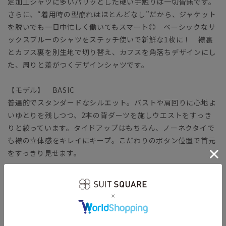
定加工シャツに多いパリッとした硬い手触りは一切皆無です。
さらに、“着用時の型崩れはほとんどなし”だから、ジャケット
を脱いでも一日中忙しく働いてもスマート◎ ベーシックなサ
ックスブルーのシャツをステッチ使いで新鮮な1枚に！ 襟裏
とカフス裏を別生地で切り替え、カフスを角落ちデザインにし
た、周りと差がつくデザインシャツです。
【モデル】 BASIC
普遍的でスタンダードなシルエット。バストや肩回りに心地よ
いゆとりを残しつつ、2本の背ダーツを施しウエストをすっき
りと絞っています。タイドアップはもちろん、ノーネクタイで
も襟の立体感をキレイにキープ。こだわりのボタン位置で首元
をすっきり見せます。
【生地】
コットン本来の風合いや機能性をキープしつつ、ポリエステル
をブレンドして強度を高めています。