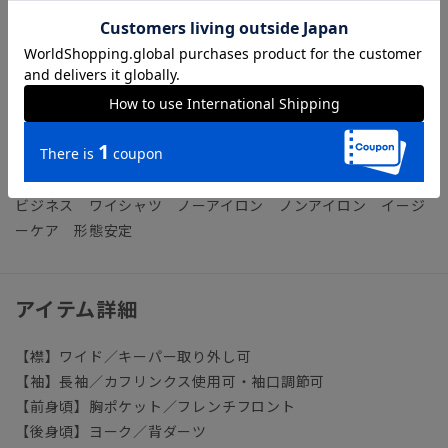
【機能】
NON IRON（ノンアイロン）／言葉通り“アイロン掛けが不
要”な、画期的な『NON IRON』ドレスシャツです。
【参考情報】The Style Dictionary
◆スーツに合うワイシャツおすすめ12選｜おしゃれ＆失敗しな
いシャツの選び方
ビジネス ワイシャツ ノーアイロン ノンアイロン イージ
ーケア 形態安定
アイテム詳細
【襟】ワイド／キーパー取り外し可
【袖】長袖／カフリンクス使用可・袖口調節可
【前身頃】胸ポケット／フレンチフロント
【後身頃】ヨーク／背ダーツ