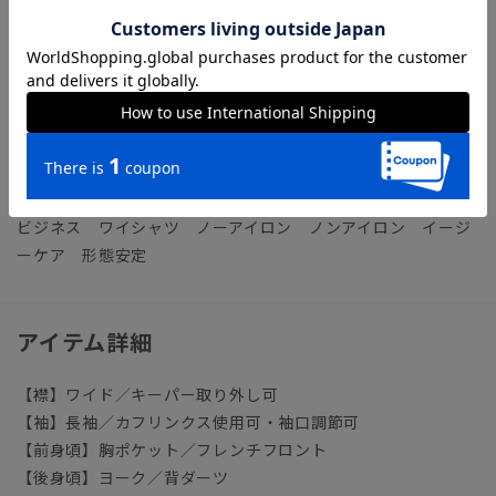
【機能】
NON IRON（ノンアイロン）／言葉通り“アイロン掛けが不
要”な、画期的な『NON IRON』ドレスシャツです。
【参考情報】The Style Dictionary
◆スーツに合うワイシャツおすすめ12選｜おしゃれ＆失敗しな
いシャツの選び方
ビジネス ワイシャツ ノーアイロン ノンアイロン イージ
ーケア 形態安定
アイテム詳細
【襟】ワイド／キーパー取り外し可
【袖】長袖／カフリンクス使用可・袖口調節可
【前身頃】胸ポケット／フレンチフロント
【後身頃】ヨーク／背ダーツ