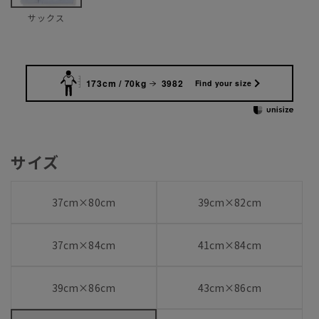
サックス
173cm / 70kg
3982
Find your size
サイズ
37cm×80cm
39cm×82cm
37cm×84cm
41cm×84cm
39cm×86cm
43cm×86cm