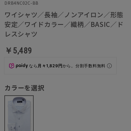
DRB4NC02C-BB
ワイシャツ／長袖／ノンアイロン／形態
安定／ワイドカラー／織柄／BASIC／ド
レスシャツ
￥5,489
なら
月々1,829円
から。分割手数料無料
カラーを選択