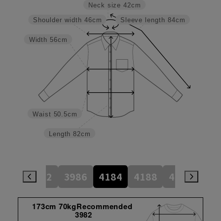
Neck size
42cm
Shoulder width
46cm
Sleeve length
84cm
Width
56cm
Waist
50.5cm
Length
82cm
784
3982
3986
4184
4188
4386
45
173cm 70kgRecommended
3982