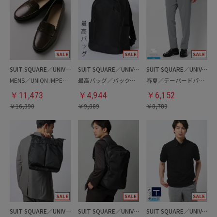
SUIT SQUARE／UNIVERSAL LANGUAGE
SUIT SQUARE／UNIVERSAL LANGUAGE
SUIT SQUARE／UNIVERSAL LANGUAGE
MENS／UNION IMPERIAL監修／コインローファー
最高バッグ／バックパック
春夏／テーパードパンツ
￥
11,473
￥
4,944
￥
6,152
￥
16,390
￥
9,889
￥
8,789
SUIT SQUARE／UNIVERSAL LANGUAGE
SUIT SQUARE／UNIVERSAL LANGUAGE
SUIT SQUARE／UNIVERSAL LANGUAGE