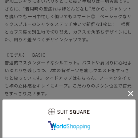
定加工シャツに多いパリッとした硬い手触りは一切皆無です。
さらに、“着用時の型崩れはほとんどなし”だから、ジャケット
を脱いでも一日中忙しく働いてもスマート◎ ベーシックなサ
ックスブルーのシャツをステッチ使いで新鮮な1枚に！ 襟裏
とカフス裏を別生地で切り替え、カフスを角落ちデザインにし
た、周りと差がつくデザインシャツです。
【モデル】 BASIC
普遍的でスタンダードなシルエット。バストや肩回りに心地よ
いゆとりを残しつつ、2本の背ダーツを施しウエストをすっき
りと絞っています。タイドアップはもちろん、ノーネクタイで
も襟の立体感をキレイにキープ。こだわりのボタン位置で首元
をすっきり見せます。
【生地】
コットン本来の風合いや機能性をキープしつつ、ポリエステル
をブレンドして強度を高めています。