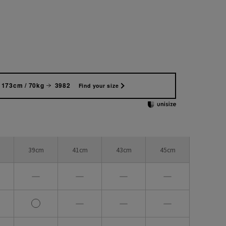
173cm / 70kg
3982
Find your size
39cm
41cm
43cm
45cm
―
―
―
―
―
―
―