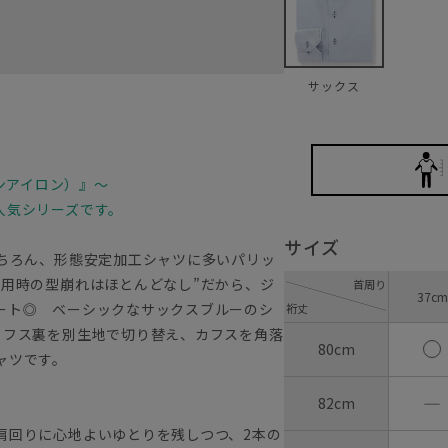
サックス
ノンアイロン）』～
人気シリーズです。
サイズ
もちろん、形態安定加工シャツに多いパリッ
着用時の型崩れはほとんどなし”だから、ジ
首周り
37cm
ート◎ ベーシックなサックスブルーのシ
裄丈
カフス裏を別生地で切り替え、カフスを角落
80cm
ャツです。
―
82cm
肩回りに心地よいゆとりを残しつつ、2本の