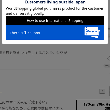
詳しくはこちら
Sho
Widt
態で形を整えつり干しすることで、シワが
Wai
。
3780
3784
398
上記のサイズ表をご覧下さい。
173cm 70kgR
節が可能なため、ご案内の数値マイナス
39