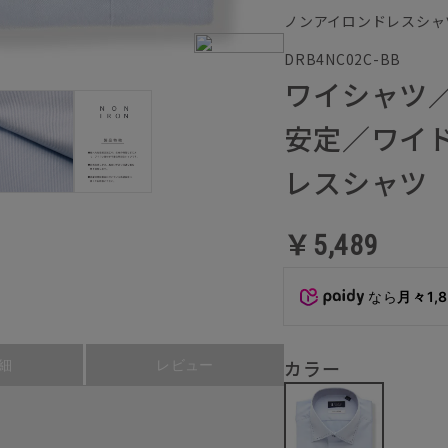
ノンアイロンドレスシャ
DRB4NC02C-BB
ワイシャツ
安定／ワイド
レスシャツ
￥5,489
なら
月々1,
カラー
細
レビュー