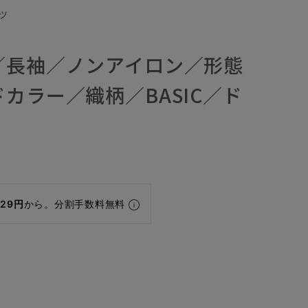
ツ
／長袖／ノンアイロン／形態
カラー／織柄／BASIC／ド
829円
から。分割手数料無料