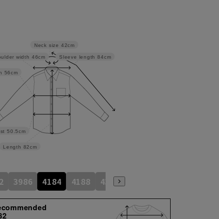
Neck size
42cm
ulder width
46cm
Sleeve length
84cm
h
56cm
st
50.5cm
Length
82cm
2
3986
4184
4188
4386
4586
4390
4590
ecommended
82