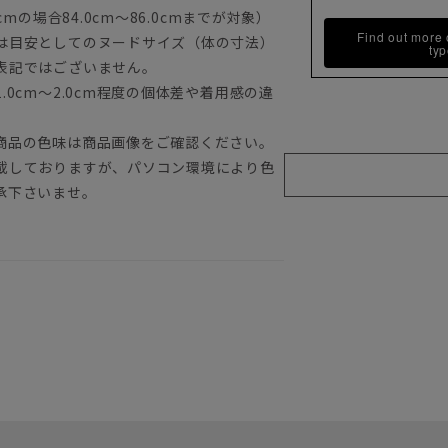
mの場合84.0cm～86.0cmまでが対象）
Find out more
は目安としてのヌードサイズ（体の寸法）
ty
表記ではございません。
0cm～2.0cm程度の個体差や着用感の違
商品の色味は商品画像をご確認ください。
載しておりますが、パソコン環境により色
承下さいませ。