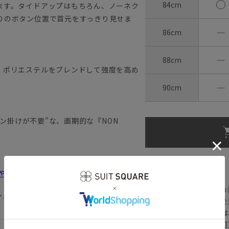
84cm
ます。タイドアップはもちろん、ノーネク
りのボタン位置で首元をすっきり見せま
―
86cm
―
88cm
、ポリエステルをブレンドして強度を高め
―
90cm
ロン掛けが不要”な、画期的な『NON
【
アイコンについて
しゃれ＆失敗しないシャツの選び方
の
イロン イージーケア 形態安定
注文画面でお急ぎ発送を
さらにメルマガ会員様は
正商品の場合は対応不可