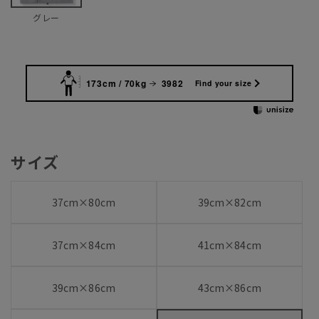
グレー
173cm / 70kg
3982
Find your size
サイズ
37cm×80cm
39cm×82cm
37cm×84cm
41cm×84cm
39cm×86cm
43cm×86cm