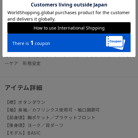
NON IRON（ノンアイロン）／言葉通り“アイロン掛けが不
要”な、画期的な『NON IRON』ドレスシャツです。
【参考情報】The Style Dictionary
◆スーツに合うワイシャツおすすめ12選｜おしゃれ＆失敗しな
いシャツの選び方
ビジネス ワイシャツ ノーアイロン ノンアイロン イージ
ーケア 形態安定
アイテム詳細
【襟】ボタンダウン
【袖】長袖／カフリンクス使用可・袖口調節可
【前身頃】胸ポケット／プラケットフロント
【後身頃】ヨーク／背ダーツ
【モデル】BASIC