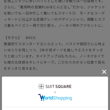
定加工シャツに多いパリッとした硬い手触りは一切皆無です。
さらに、“着用時の型崩れはほとんどなし”だから、ジャケット
を脱いでも一日中忙しく働いてもスマート◎ モードなコーデ
ィネートに仕上がる杢調グレーのデザインシャツ。襟裏とカフ
ス裏をペイズリー柄で切り替え、ノータイ時のアクセントに。
【モデル】 BASIC
普遍的でスタンダードなシルエット。バストや肩回りに心地よ
いゆとりを残しつつ、2本の背ダーツを施しウエストをすっき
りと絞っています。タイドアップはもちろん、ノーネクタイで
も襟の立体感をキレイにキープ。こだわりのボタン位置で首元
をすっきり見せます。
【生地】
コットン本来の風合いや機能性をキープしつつ、ポリエステル
をブレンドして強度を高めています。
【機能】