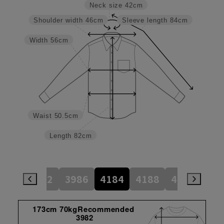
Neck size
42cm
Shoulder width
46cm
Sleeve length
84cm
Width
56cm
Waist
50.5cm
Length
82cm
784
3982
3986
4184
4188
4386
45
173cm 70kgRecommended
3982