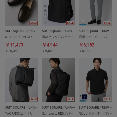
SUIT SQUARE／UNIVERSAL LANGUAGE
SUIT SQUARE／UNIVERSAL LANGUAGE
SUIT SQUARE／UNIVERSAL LANGUAGE
MENS／UNION IMPERIAL監修／コインローファー
最高バッグ／バックパック
春夏／テーパードパンツ
￥
11,473
￥
4,944
￥
6,152
￥
16,390
￥
9,889
￥
8,789
SUIT SQUARE／UNIVERSAL LANGUAGE
SUIT SQUARE／UNIVERSAL LANGUAGE
SUIT SQUARE／UNIVERSAL LANGUAGE
YAK PAK別注／ヘルメットバッグ
Samsonite RED／バックパック
冷たいオフィT／ポロシャツ