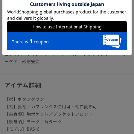
NON IRON（ノンアイロン）／言葉通り“アイロン掛けが不
要”な、画期的な『NON IRON』ドレスシャツです。
【参考情報】The Style Dictionary
◆スーツに合うワイシャツおすすめ12選｜おしゃれ＆失敗しな
いシャツの選び方
ビジネス ワイシャツ ノーアイロン ノンアイロン イージ
ーケア 形態安定
アイテム詳細
【襟】ボタンダウン
【袖】長袖／カフリンクス使用可・袖口調節可
【前身頃】胸ポケット／プラケットフロント
【後身頃】ヨーク／背ダーツ
【モデル】BASIC