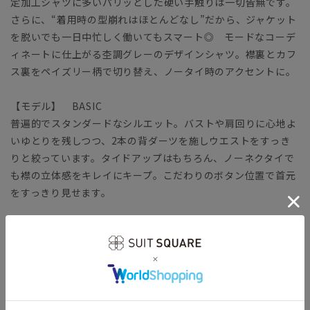
定加工シャツに多いパリッとした硬い手触りは一切皆無です。
さらに、“着用時の型崩れはほとんどなし”だから、ジャケット
を脱いでも一日中忙しく働いてもスマート◎ モードなコーデ
ィネートに仕上がる杢調グレーのデザインシャツ。襟裏とカフ
ス裏をペイズリー柄で切り替え、ノータイ時のアクセントに。
【モデル】 BASIC
普遍的でスタンダードなシルエット。バストや肩回りに心地よ
いゆとりを残しつつ、2本の背ダーツを施しウエストをすっき
りと絞っています。タイドアップはもちろん、ノーネクタイで
も襟の立体感をキレイにキープ。こだわりのボタン位置で首元
をすっきり見せます。
【生地】
コットン本来の風合いや機能性をキープしつつ、ポリエステル
をブレンドして強度を高めています。
【機能】