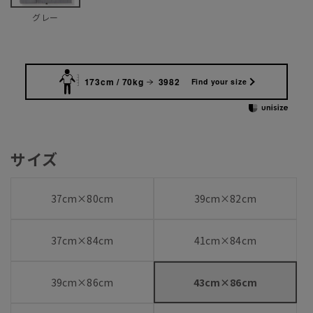
グレー
173cm / 70kg
3982
Find your size
サイズ
37cm×80cm
39cm×82cm
37cm×84cm
41cm×84cm
39cm×86cm
43cm×86cm