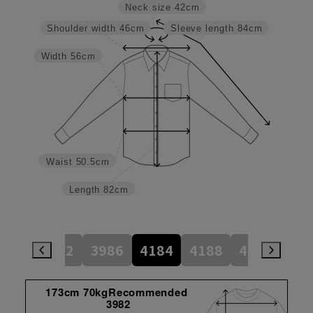
Neck size
42cm
Shoulder width
46cm
Sleeve length
84cm
Width
56cm
Waist
50.5cm
Length
82cm
784
3982
3986
4184
4188
4386
45
173cm 70kgRecommended
3982