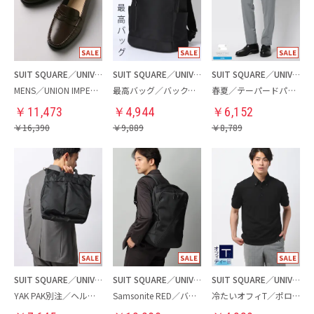
SUIT SQUARE／UNIVERSAL LANGUAGE
SUIT SQUARE／UNIVERSAL LANGUAGE
SUIT SQUARE／UNIVERSAL LANGUAGE
MENS／UNION IMPERIAL監修／コインローファー
最高バッグ／バックパック
春夏／テーパードパンツ
￥
11,473
￥
4,944
￥
6,152
￥
16,390
￥
9,889
￥
8,789
SUIT SQUARE／UNIVERSAL LANGUAGE
SUIT SQUARE／UNIVERSAL LANGUAGE
SUIT SQUARE／UNIVERSAL LANGUAGE
YAK PAK別注／ヘルメットバッグ
Samsonite RED／バックパック
冷たいオフィT／ポロシャツ