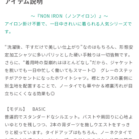
アイテム説明
～『NON IRON（ノンアイロン）』～
アイロン掛け不要で、一日中きれいに着られる人気シリーズで
す。
“洗濯後、干すだけで美しい仕上がり”なのはもちろん、形態安
定加工シャツに多いパリッとした硬い手触りは一切皆無です。
さらに、“着用時の型崩れはほとんどなし”だから、ジャケット
を脱いでも一日中忙しく働いてもスマート◎ グレーのステッ
チがアクセントになったホワイトシャツ。襟とカフスの裏側に
別生地を配置することで、ノータイでも華やか＆襟裏汚れが目
立ちにくくなる効果も◎
【モデル】 BASIC
普遍的でスタンダードなシルエット。バストや肩回りに心地よ
いゆとりを残しつつ、2本の背ダーツを施しウエストをすっき
りと絞っています。タイドアップはもちろん、ノーネクタイで