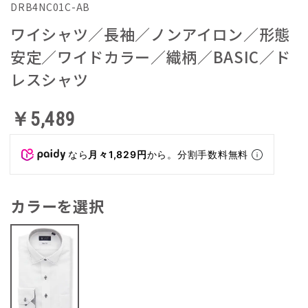
DRB4NC01C-AB
ワイシャツ／長袖／ノンアイロン／形態
安定／ワイドカラー／織柄／BASIC／ド
レスシャツ
￥5,489
なら
月々1,829円
から。分割手数料無料
カラーを選択