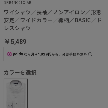
DRB4NC01C-AB
ワイシャツ／長袖／ノンアイロン／形態
安定／ワイドカラー／織柄／BASIC／ド
レスシャツ
￥5,489
なら
月々1,829円
から。分割手数料無料
カラーを選択