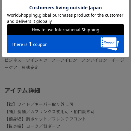
【機能】
NON IRON（ノンアイロン）／言葉通り“アイロン掛けが不
要”な、画期的な『NON IRON』ドレスシャツです。
【参考情報】The Style Dictionary
◆スーツに合うワイシャツおすすめ12選｜おしゃれ＆失敗しな
いシャツの選び方
ビジネス ワイシャツ ノーアイロン ノンアイロン イージ
ーケア 形態安定
アイテム詳細
【襟】ワイド／キーパー取り外し可
【袖】長袖／カフリンクス使用可・袖口調節可
【前身頃】胸ポケット／フレンチフロント
【後身頃】ヨーク／背ダーツ