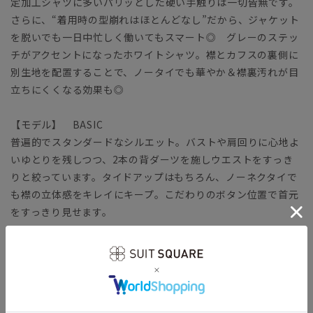
定加工シャツに多いパリッとした硬い手触りは一切皆無です。
さらに、“着用時の型崩れはほとんどなし”だから、ジャケット
を脱いでも一日中忙しく働いてもスマート◎ グレーのステッ
チがアクセントになったホワイトシャツ。襟とカフスの裏側に
別生地を配置することで、ノータイでも華やか＆襟裏汚れが目
立ちにくくなる効果も◎
【モデル】 BASIC
普遍的でスタンダードなシルエット。バストや肩回りに心地よ
いゆとりを残しつつ、2本の背ダーツを施しウエストをすっき
りと絞っています。タイドアップはもちろん、ノーネクタイで
も襟の立体感をキレイにキープ。こだわりのボタン位置で首元
をすっきり見せます。
【生地】
コットン本来の風合いや機能性をキープしつつ、ポリエステル
をブレンドして強度を高めています。