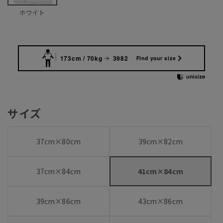
ホワイト
173cm / 70kg
3982
Find your size
サイズ
37cm×80cm
39cm×82cm
37cm×84cm
41cm×84cm
39cm×86cm
43cm×86cm