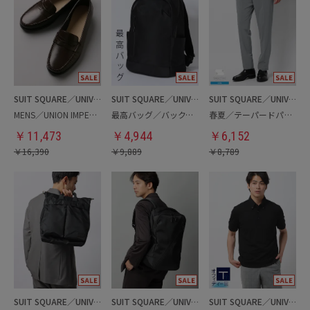
SUIT SQUARE／UNIVERSAL LANGUAGE
SUIT SQUARE／UNIVERSAL LANGUAGE
SUIT SQUARE／UNIVERSAL LANGUAGE
MENS／UNION IMPERIAL監修／コインローファー
最高バッグ／バックパック
春夏／テーパードパンツ
￥
11,473
￥
4,944
￥
6,152
￥
16,390
￥
9,889
￥
8,789
SUIT SQUARE／UNIVERSAL LANGUAGE
SUIT SQUARE／UNIVERSAL LANGUAGE
SUIT SQUARE／UNIVERSAL LANGUAGE