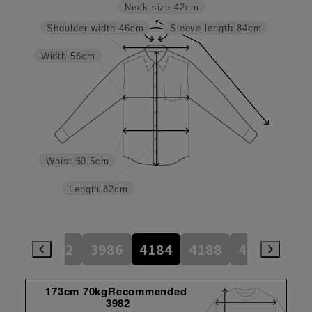
Neck size
42cm
Shoulder width
46cm
Sleeve length
84cm
Width
56cm
Waist
50.5cm
Length
82cm
784
3982
3986
4184
4188
4386
45
173cm 70kgRecommended
3982