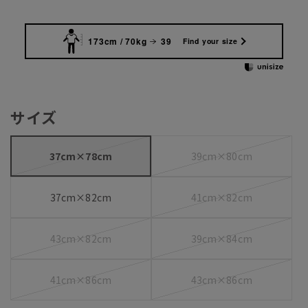
173cm / 70kg
39
Find your size
サイズ
37cm×78cm
39cm×80cm
37cm×82cm
41cm×82cm
43cm×82cm
39cm×84cm
41cm×86cm
43cm×86cm