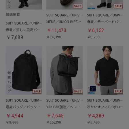
SUIT SQUARE／UNIVERSAL LANGUAGE
SUIT SQUARE／UNIVERSAL LANGUAGE
MENS／UNION IMPERIAL監修／コインローファー
春夏／テーパードパンツ
SUIT SQUARE／UNIVERSAL LANGUAGE
春夏／涼しい最高パンツ
￥
11,473
￥
6,152
￥
7,689
￥
16,390
￥
8,789
SUIT SQUARE／UNIVERSAL LANGUAGE
SUIT SQUARE／UNIVERSAL LANGUAGE
SUIT SQUARE／UNIVERSAL LANGUAGE
最高バッグ／バックパック
YAK PAK別注／ヘルメットバッグ
冷たいオフィT／ポロシャツ
￥
4,944
￥
7,645
￥
4,389
￥
9,889
￥
15,290
￥
5,489