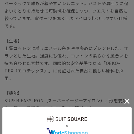
ベーシックで誰もが着やすいシルエット。バストや肩回りに程
よいゆとりを持たせて可動域を確保しつつ、ウエストを自然に
絞っています。背ダーツを無くしたアイロン掛けしやすい仕様
です。
【生地】
上質コットンにポリエステル糸をやや多めにブレンドした、サ
ラッとした生地。強度にも優れ、コットンの柔らかな風合いを
持ち合わせた素材です。国際的な安全基準である「OEKO-
TEX（エコテックス）」に認証された自然に優しい原料を採
用。
【機能】
SUPER EASY IRON（スーパーイージーアイロン）／形態安定
性に優れ、洗濯後のアイロン掛けも簡単です。
【参考情報】The Style Dictionary
◆スーツに合うワイシャツおすすめ12選｜おしゃれ＆失敗しな