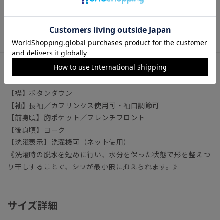
いシャツの選び方
ビジネス ワイシャツ イージーケア 形態安定
アイテム詳細
【襟】ボタンダウン
【袖】長袖／カフリンクス使用可・袖口調節可
【前身頃】胸ポケット／フレンチフロント
【後身頃】ヨーク
【洗濯表示】洗濯機可（ネット使用）
《洗濯時の脱水を短めに行い、水分を保った状態で形を整えつ
り干しすることで、シワが最小限に抑えられます。》
サイズ詳細