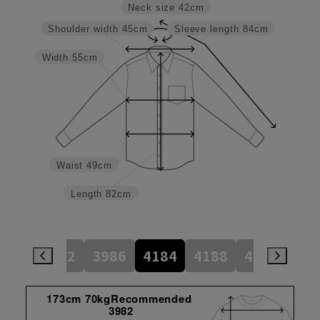
Neck size
42cm
Shoulder width
45cm
Sleeve length
84cm
Width
55cm
Waist
49cm
Length
82cm
784
3982
3986
4184
4188
4386
45
173cm 70kgRecommended
3982