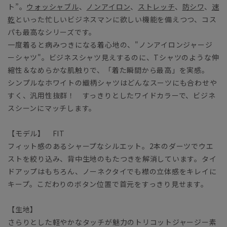
ト”。
ウォッシャブル
、
ノンアイロン
、
ストレッチ
、
防シワ
、
速
乾
といった忙しいビジネスマンに欲しい機能を備えつつ、コス
パも最高なシリーズです。
一度着ると病みつきになる着心地の、"ノンアイロンジャージ
ーシャツ"。ビジネスシャツ見えするのに、Tシャツのような伸
縮性＆なめらかな肌触りで、「着た瞬間から最高」を実感。
シンプルなホワイトの織柄シャツはどんなスーツにも合わせや
すく、汎用性抜群！ すっきりとしたワイドカラーで、ビジネ
スシーンにマッチします。
【モデル】 FIT
フィット感のあるシャープなシルエット。2本のダーツでウエ
ストを絞り込み、背中生地のもたつきを解消しています。タイ
ドアップはもちろん、ノーネクタイでも襟の立体感をキレイに
キープ。こだわりのボタン位置で首元をすっきり見せます。
【生地】
さらりとした軽やかなタッチが魅力のトリコットジャージー素