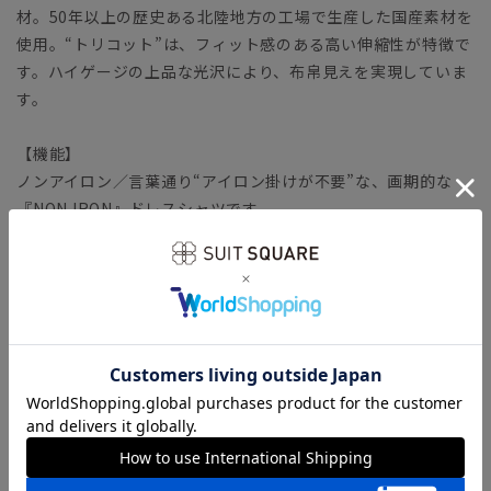
材。50年以上の歴史ある北陸地方の工場で生産した国産素材を
使用。“トリコット”は、フィット感のある高い伸縮性が特徴で
す。ハイゲージの上品な光沢により、布帛見えを実現していま
す。
【機能】
ノンアイロン／言葉通り“アイロン掛けが不要”な、画期的な
『NON IRON』ドレスシャツです。
ウォッシャブル／汚れてもご家庭で簡単にお洗濯が可能です。
ストレッチ／タテヨコに伸びる優れた伸縮性により快適な着心
地を叶えます。
防シワ／着用中シワになりにくく、洗濯後に残りがちなシワも
防ぎます。
速乾／汗をかいてもさらりとした着心地が持続。夜洗って、朝
乾くお手入れ時短シャツです。
【参考情報】The Style Dictionary
◆スーツに合うワイシャツおすすめ12選｜おしゃれ＆失敗しな