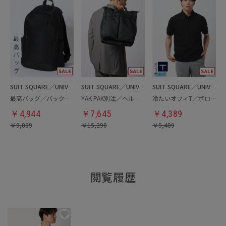
SUIT SQUARE／UNIVERSAL LANGUAGE
SUIT SQUARE／UNIVERSAL LANGUAGE
SUIT SQUARE／UNIVERSAL LANGUAGE
最高バッグ／バックパック
YAK PAK別注／ヘルメットバッグ
冷たいオフィT／ポロシャツ
￥
4,944
￥
7,645
￥
4,389
￥
9,889
￥
15,290
￥
5,489
閲覧履歴