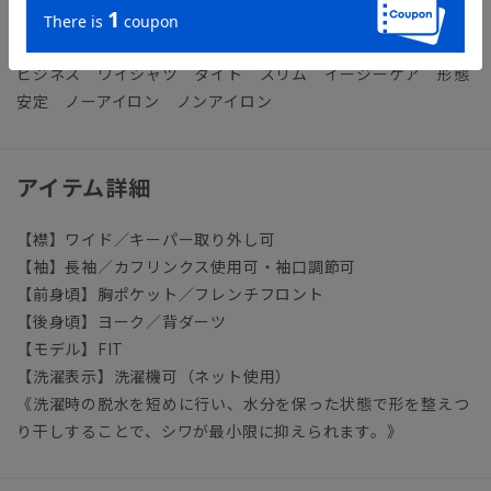
いシャツの選び方
ビジネス ワイシャツ タイト スリム イージーケア 形態
安定 ノーアイロン ノンアイロン
アイテム詳細
【襟】ワイド／キーパー取り外し可
【袖】長袖／カフリンクス使用可・袖口調節可
【前身頃】胸ポケット／フレンチフロント
【後身頃】ヨーク／背ダーツ
【モデル】FIT
【洗濯表示】洗濯機可（ネット使用）
《洗濯時の脱水を短めに行い、水分を保った状態で形を整えつ
り干しすることで、シワが最小限に抑えられます。》