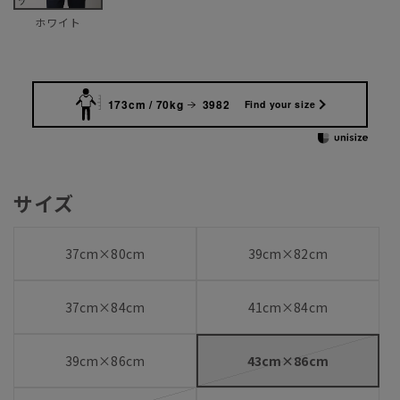
ホワイト
173cm / 70kg
3982
Find your size
サイズ
37cm×80cm
39cm×82cm
37cm×84cm
41cm×84cm
39cm×86cm
43cm×86cm