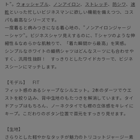
ト”。
ウォッシャブル
、
ノンアイロン
、
ストレッチ
、
防シワ
、
速
乾
といった忙しいビジネスマンに欲しい機能を備えつつ、コス
パも最高なシリーズです。
一度着ると病みつきになる着心地の、"ノンアイロンジャージ
ーシャツ"。ビジネスシャツ見えするのに、Tシャツのような伸
縮性＆なめらかな肌触りで、「着た瞬間から最高」を実感。
シンプルなホワイトの織柄シャツはどんなスーツにも合わせや
すく、汎用性抜群！ すっきりとしたワイドカラーで、ビジネ
スシーンにマッチします。
【モデル】 FIT
フィット感のあるシャープなシルエット。2本のダーツでウエ
ストを絞り込み、背中生地のもたつきを解消しています。タイ
ドアップはもちろん、ノーネクタイでも襟の立体感をキレイに
キープ。こだわりのボタン位置で首元をすっきり見せます。
【生地】
さらりとした軽やかなタッチが魅力のトリコットジャージー素