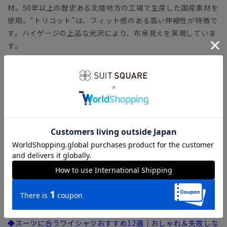
材。50年以上の歴史ある北陸地方の工場で生産した国産素材を
使用。“トリコット”は、フィット感のある高い伸縮性が特徴で
す。ハイゲージの上品な光沢により、布帛見えを実現していま
す。
【機能】
ノンアイロン／言葉通り“アイロン掛けが不要”な、画期的な
『NON IRON』ドレスシャツです。
ウォッシャブル／汚れてもご家庭で簡単にお洗濯が可能です。
ストレッチ／タテヨコに伸びる優れた伸縮性により快適な着心
地を叶えます。
防シワ／着用中シワになりにくく、洗濯後に残りがちなシワも
防ぎます。
速乾／汗をかいてもさらりとした着心地が持続。夜洗って、朝
乾くお手入れ時短シャツです。
【参考情報】The Style Dictionary
◆スーツに合うワイシャツおすすめ12選｜おしゃれ＆失敗しな