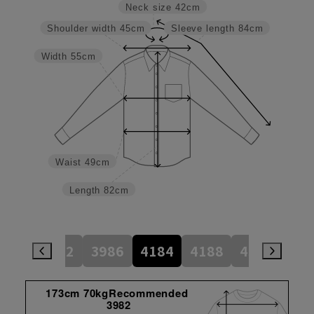
Neck size
42cm
Shoulder width
45cm
Sleeve length
84cm
Width
55cm
Waist
49cm
Length
82cm
784
3982
3986
4184
4188
4386
45
173cm 70kgRecommended
3982