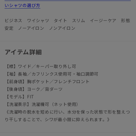
いシャツの選び方
ビジネス ワイシャツ タイト スリム イージーケア 形態
安定 ノーアイロン ノンアイロン
アイテム詳細
【襟】ワイド／キーパー取り外し可
【袖】長袖／カフリンクス使用可・袖口調節可
【前身頃】胸ポケット／フレンチフロント
【後身頃】ヨーク／背ダーツ
【モデル】FIT
【洗濯表示】洗濯機可（ネット使用）
《洗濯時の脱水を短めに行い、水分を保った状態で形を整えつ
り干しすることで、シワが最小限に抑えられます。》