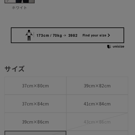
ホワイト
173cm / 70kg
3982
Find your size
サイズ
37cm×80cm
39cm×82cm
37cm×84cm
41cm×84cm
39cm×86cm
43cm×86cm