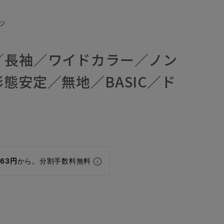
ツ
／長袖／ワイドカラー／ノン
態安定／無地／BASIC／ド
463円
から。分割手数料無料