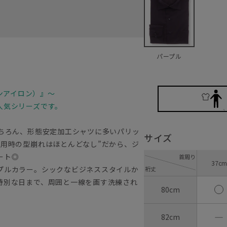
パープル
ノンアイロン）』～
人気シリーズです。
もちろん、形態安定加工シャツに多いパリッ
サイズ
着用時の型崩れはほとんどなし”だから、ジ
マート◎
首周り
37cm
プルカラー。シックなビジネススタイルか
裄丈
特別な日まで、周囲と一線を画す洗練され
80cm
―
82cm