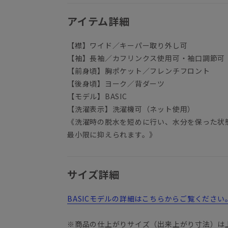
アイテム詳細
【襟】ワイド／キーパー取り外し可
【袖】長袖／カフリンクス使用可・袖口調節可
【前身頃】胸ポケット／フレンチフロント
【後身頃】ヨーク／背ダーツ
【モデル】BASIC
【洗濯表示】洗濯機可（ネット使用）
《洗濯時の脱水を短めに行い、水分を保った状
最小限に抑えられます。》
サイズ詳細
BASICモデルの詳細はこちらからご覧ください
※商品の仕上がりサイズ（出来上がり寸法）は