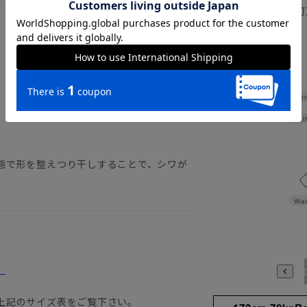
正商品の場合は対応不可
詳しくはこちら
Sho
Widt
態で形を整えつり干しすることで、シワが
Wai
。
3780
3784
398
上記のサイズ表をご覧下さい。