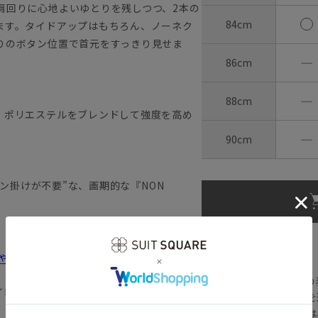
肩回りに心地よいゆとりを残しつつ、2本の
84cm
ます。タイドアップはもちろん、ノーネク
りのボタン位置で首元をすっきり見せま
―
86cm
―
88cm
、ポリエステルをブレンドして強度を高め
―
90cm
ロン掛けが不要”な、画期的な『NON
【
アイコンについて
しゃれ＆失敗しないシャツの選び方
の
イロン イージーケア 形態安定
注文画面でお急ぎ発送を
さらにメルマガ会員様は