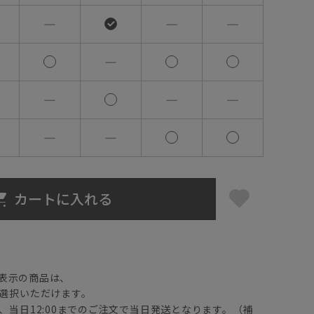
―
―
―
―
―
―
―
―
―
カートに入れる
】
表示の商品は、
選択いただけます。
、当日12:00までのご注文で当日発送となります。（補