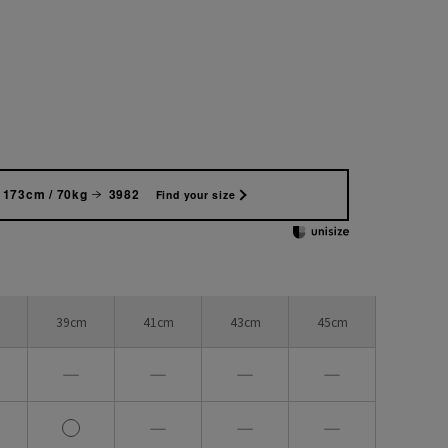
173cm / 70kg
3982
Find your size
39cm
41cm
43cm
45cm
―
―
―
―
―
―
―