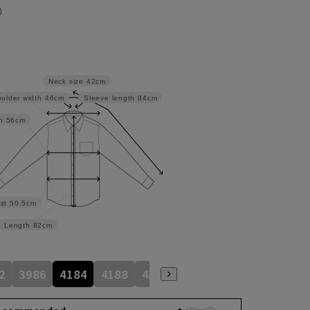
）
Neck size
42cm
ulder width
46cm
Sleeve length
84cm
h
56cm
st
50.5cm
Length
82cm
2
3986
4184
4188
4386
4586
4390
4590