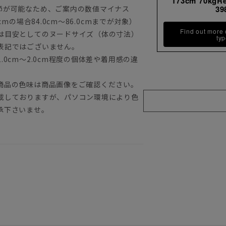
173cm 70kgR
節が可能なため、ご案内の数値マイナス
39
mの場合84.0cm～86.0cmまでが対象）
Find out more
は目安としてのヌードサイズ（体の寸法）
ty
表記ではございません。
0cm～2.0cm程度の個体差や着用感の違
商品の色味は商品画像をご確認ください。
載しておりますが、パソコン環境により色
承下さいませ。