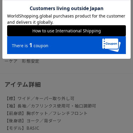
NON IRON（ノンアイロン）／言葉通り“アイロン掛けが不
要”な、画期的な『NON IRON』ドレスシャツです。
【参考情報】The Style Dictionary
◆スーツに合うワイシャツおすすめ12選｜おしゃれ＆失敗しな
いシャツの選び方
ビジネス ワイシャツ ノーアイロン ノンアイロン イージ
ーケア 形態安定
アイテム詳細
【襟】ワイド／キーパー取り外し可
【袖】長袖／カフリンクス使用可・袖口調節可
【前身頃】胸ポケット／フレンチフロント
【後身頃】ヨーク／背ダーツ
【モデル】BASIC