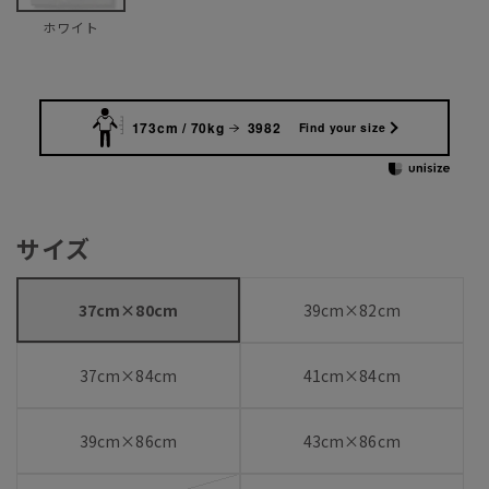
ホワイト
173cm / 70kg
3982
Find your size
サイズ
37cm×80cm
39cm×82cm
37cm×84cm
41cm×84cm
39cm×86cm
43cm×86cm