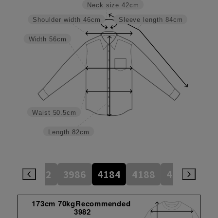
Neck size
42cm
Shoulder width
46cm
Sleeve length
84cm
Width
56cm
Waist
50.5cm
Length
82cm
784
3982
3986
4184
4188
4386
45
173cm 70kgRecommended
3982