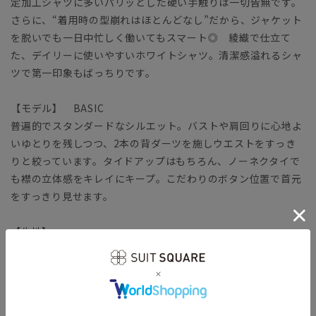
定加工シャツに多いパリッとした硬い手触りは一切皆無です。
さらに、“着用時の型崩れはほとんどなし”だから、ジャケット
を脱いでも一日中忙しく働いてもスマート◎ 綾織で仕立て
た、デイリーに使いやすいホワイトシャツ。清潔感溢れるシャ
ツで第一印象もばっちりです。
【モデル】 BASIC
普遍的でスタンダードなシルエット。バストや肩回りに心地よ
いゆとりを残しつつ、2本の背ダーツを施しウエストをすっき
りと絞っています。タイドアップはもちろん、ノーネクタイで
も襟の立体感をキレイにキープ。こだわりのボタン位置で首元
をすっきり見せます。
【生地】
コットン本来の風合いや機能性をキープしつつ、ポリエステル
をブレンドして強度を高めています。
【機能】