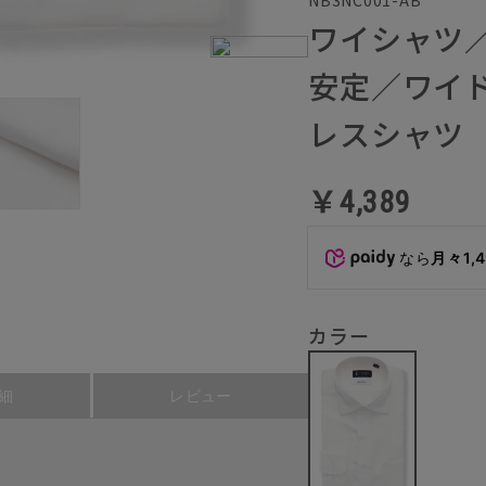
NB3NC001-AB
ワイシャツ
安定／ワイド
レスシャツ
￥4,389
なら
月々1,
カラー
細
レビュー