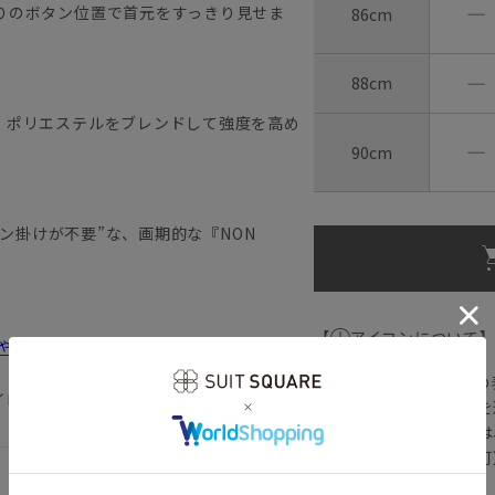
―
りのボタン位置で首元をすっきり見せま
86cm
―
88cm
、ポリエステルをブレンドして強度を高め
―
90cm
ロン掛けが不要”な、画期的な『NON
【
アイコンについて
しゃれ＆失敗しないシャツの選び方
の
イロン イージーケア 形態安定
注文画面でお急ぎ発送を
さらにメルマガ会員様は
正商品の場合は対応不可
詳しくはこちら