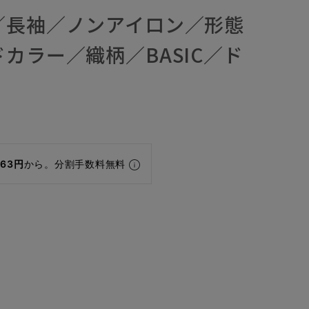
／長袖／ノンアイロン／形態
カラー／織柄／BASIC／ド
463円
から。分割手数料無料