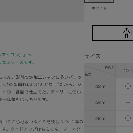
ホワイト
ノンアイロン）』～
サイズ
人気シリーズです。
首周り
37cm
裄丈
もちろん、形態安定加工シャツに多いパリッ
着用時の型崩れはほとんどなし”だから、ジ
80cm
ート◎ 綾織で仕立てた、デイリーに使い
第一印象もばっちりです。
―
82cm
84cm
肩回りに心地よいゆとりを残しつつ、2本の
ます。タイドアップはもちろん、ノーネク