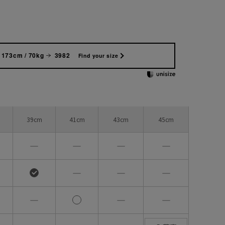
173cm / 70kg
3982
Find your size
39cm
41cm
43cm
45cm
―
―
―
―
―
―
―
―
―
―