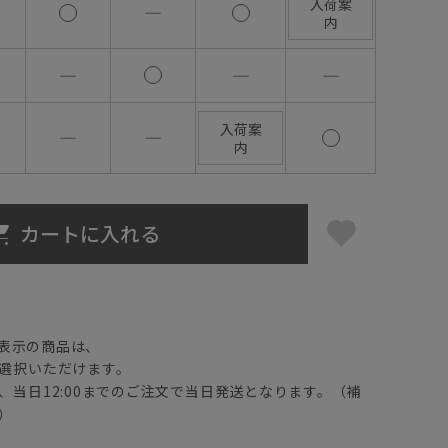
入荷案
―
内
―
―
―
入荷案
―
―
内
カートに入れる
】
表示の商品は、
選択いただけます。
、当日12:00までのご注文で当日発送となります。（補
）