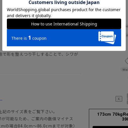
Sho
Widt
態で形を整えつり干しすることで、シワが
Wai
。
3780
3784
398
上記のサイズ表をご覧下さい。
173cm 70kgR
節が可能なため、ご案内の数値マイナス
39
mの場合84.0cm～86.0cmまでが対象）