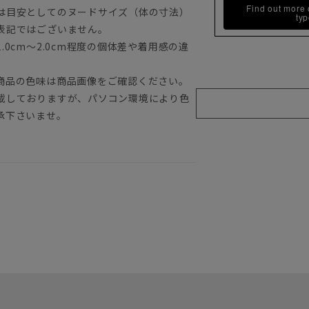
Find out more
は目安としてのヌードサイズ（体の寸法）
ty
表記ではございません。
0cm～2.0cm程度の個体差や着用感の違
商品の色味は商品画像をご確認ください。
載しておりますが、パソコン環境により色
承下さいませ。