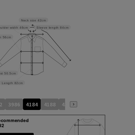
Neck size
42cm
ulder width
46cm
Sleeve length
84cm
h
56cm
st
50.5cm
Length
82cm
2
3986
4184
4188
4386
4586
4390
4590
ecommended
82