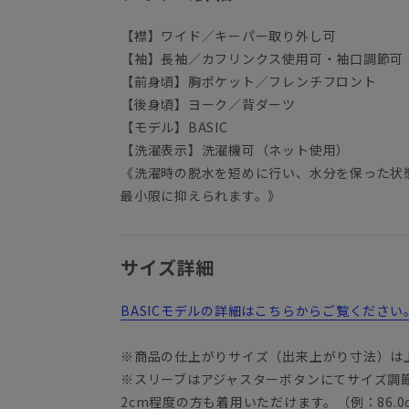
【襟】ワイド／キーパー取り外し可
【袖】長袖／カフリンクス使用可・袖口調節可
【前身頃】胸ポケット／フレンチフロント
【後身頃】ヨーク／背ダーツ
【モデル】BASIC
【洗濯表示】洗濯機可（ネット使用）
《洗濯時の脱水を短めに行い、水分を保った状
最小限に抑えられます。》
サイズ詳細
BASICモデルの詳細はこちらからご覧ください
※商品の仕上がりサイズ（出来上がり寸法）は
※スリーブはアジャスターボタンにてサイズ調
2cm程度の方も着用いただけます。（例：86.0c