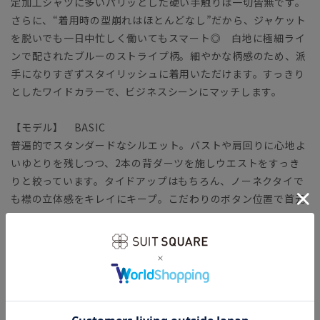
定加工シャツに多いパリッとした硬い手触りは一切皆無です。
さらに、“着用時の型崩れはほとんどなし”だから、ジャケット
を脱いでも一日中忙しく働いてもスマート◎ 白地に極細ライ
ンで配されたブルーのストライプ柄。細やかな柄感のため、派
手になりすぎずスタイリッシュに着用いただけます。すっきり
としたワイドカラーで、ビジネスシーンにマッチします。
【モデル】 BASIC
普遍的でスタンダードなシルエット。バストや肩回りに心地よ
いゆとりを残しつつ、2本の背ダーツを施しウエストをすっき
りと絞っています。タイドアップはもちろん、ノーネクタイで
も襟の立体感をキレイにキープ。こだわりのボタン位置で首元
をすっきり見せます。
【生地】
コットン本来の風合いや機能性をキープしつつ、ポリエステル
をブレンドして強度を高めています。