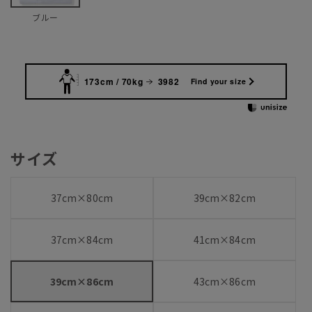
ブルー
173cm / 70kg
3982
Find your size
サイズ
37cm×80cm
39cm×82cm
37cm×84cm
41cm×84cm
39cm×86cm
43cm×86cm