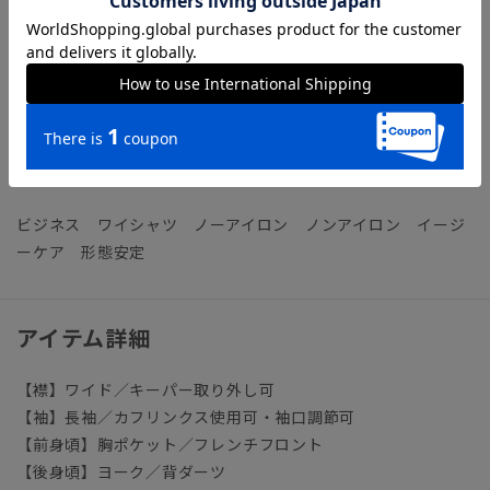
【機能】
NON IRON（ノンアイロン）／言葉通り“アイロン掛けが不
要”な、画期的な『NON IRON』ドレスシャツです。
【参考情報】The Style Dictionary
◆スーツに合うワイシャツおすすめ12選｜おしゃれ＆失敗しな
いシャツの選び方
ビジネス ワイシャツ ノーアイロン ノンアイロン イージ
ーケア 形態安定
アイテム詳細
【襟】ワイド／キーパー取り外し可
【袖】長袖／カフリンクス使用可・袖口調節可
【前身頃】胸ポケット／フレンチフロント
【後身頃】ヨーク／背ダーツ