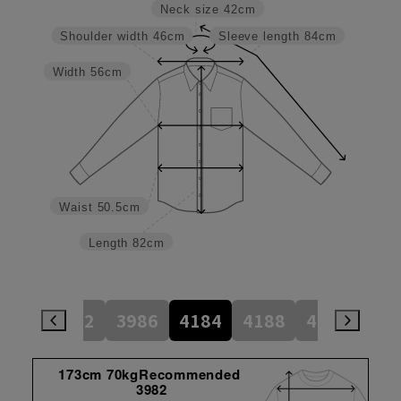
Neck size
42cm
Shoulder width
46cm
Sleeve length
84cm
Width
56cm
Waist
50.5cm
Length
82cm
784
3982
3986
4184
4188
4386
45
173cm 70kgRecommended
3982