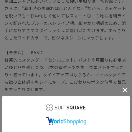
定加工シャツに多いパリッとした硬い手触りは一切皆無です。
さらに、“着用時の型崩れはほとんどなし”だから、ジャケット
を脱いでも一日中忙しく働いてもスマート◎ 白地に極細ライ
ンで配されたブルーのストライプ柄。細やかな柄感のため、派
手になりすぎずスタイリッシュに着用いただけます。すっきり
としたワイドカラーで、ビジネスシーンにマッチします。
【モデル】 BASIC
普遍的でスタンダードなシルエット。バストや肩回りに心地よ
いゆとりを残しつつ、2本の背ダーツを施しウエストをすっき
りと絞っています。タイドアップはもちろん、ノーネクタイで
も襟の立体感をキレイにキープ。こだわりのボタン位置で首元
をすっきり見せます。
【生地】
コットン本来の風合いや機能性をキープしつつ、ポリエステル
をブレンドして強度を高めています。