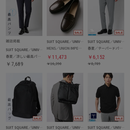
SUIT SQUARE／UNIVERSAL LANGUAGE
SUIT SQUARE／UNIVERSAL LANGUAGE
MENS／UNION IMPERIAL監修／コインローファー
春夏／テーパードパンツ
SUIT SQUARE／UNIVERSAL LANGUAGE
春夏／涼しい最高パンツ
￥
11,473
￥
6,152
￥
7,689
￥
16,390
￥
8,789
SUIT SQUARE／UNIVERSAL LANGUAGE
SUIT SQUARE／UNIVERSAL LANGUAGE
SUIT SQUARE／UNIVERSAL LANGUAGE