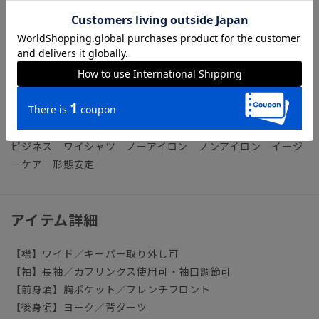
【機能】
NON IRON（ノンアイロン）／言葉通り“アイロン掛けが不
要”な、画期的な『NON IRON』ドレスシャツです。
【参考情報】The Style Dictionary
◆スーツに合うワイシャツおすすめ12選｜おしゃれ＆失敗しな
いシャツの選び方
ビジネス ワイシャツ ノーアイロン ノンアイロン イージ
ーケア 形態安定
アイテム詳細
【襟】ワイド／キーパー取り外し可
【袖】長袖／カフリンクス使用可・袖口調節可
【前身頃】胸ポケット／フレンチフロント
【後身頃】ヨーク／背ダーツ