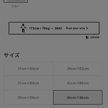
ブルー
173cm / 70kg
3982
Find your size
サイズ
37cm×80cm
39cm×82cm
37cm×84cm
41cm×84cm
39cm×86cm
43cm×86cm