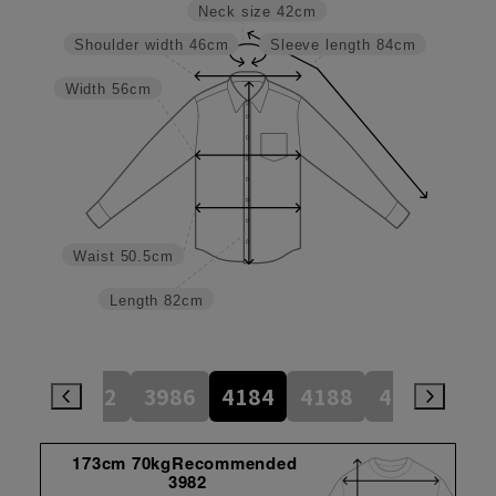
Neck size
42cm
Shoulder width
46cm
Sleeve length
84cm
Width
56cm
Waist
50.5cm
Length
82cm
784
3982
3986
4184
4188
4386
45
173cm 70kgRecommended
3982