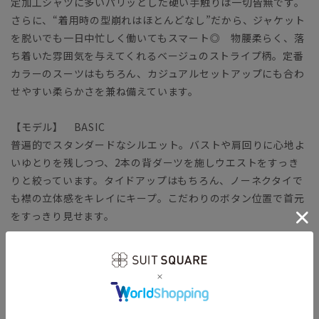
定加工シャツに多いパリッとした硬い手触りは一切皆無です。
さらに、“着用時の型崩れはほとんどなし”だから、ジャケット
を脱いでも一日中忙しく働いてもスマート◎ 物腰柔らく、落
ち着いた雰囲気を与えてくれるベージュのストライプ柄。定番
カラーのスーツはもちろん、カジュアルセットアップにも合わ
せやすい柔らかさを兼ね備えています。
【モデル】 BASIC
普遍的でスタンダードなシルエット。バストや肩回りに心地よ
いゆとりを残しつつ、2本の背ダーツを施しウエストをすっき
りと絞っています。タイドアップはもちろん、ノーネクタイで
も襟の立体感をキレイにキープ。こだわりのボタン位置で首元
をすっきり見せます。
【生地】
コットン本来の風合いや機能性をキープしつつ、ポリエステル
をブレンドして強度を高めています。