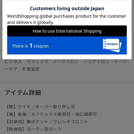
【機能】
NON IRON（ノンアイロン）／言葉通り“アイロン掛けが不
要”な、画期的な『NON IRON』ドレスシャツです。
【参考情報】The Style Dictionary
◆スーツに合うワイシャツおすすめ12選｜おしゃれ＆失敗しな
いシャツの選び方
ビジネス ワイシャツ ノーアイロン ノンアイロン イージ
ーケア 形態安定
アイテム詳細
【襟】ワイド／キーパー取り外し可
【袖】長袖／カフリンクス使用可・袖口調節可
【前身頃】胸ポケット／フレンチフロント
【後身頃】ヨーク／背ダーツ