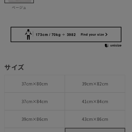
ベージュ
173cm / 70kg
3982
Find your size
サイズ
37cm×80cm
39cm×82cm
37cm×84cm
41cm×84cm
39cm×86cm
43cm×86cm