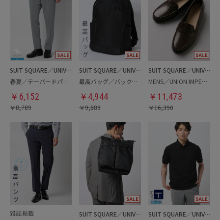
SUIT SQUARE／UNIVERSAL LANGUAGE
SUIT SQUARE／UNIVERSAL LANGUAGE
SUIT SQUARE／UNIVERSAL LANGUAGE
春夏／テーパードパンツ
最高バッグ／バックパック
MENS／UNION IMPERIAL監修／コインローファー
￥
6,152
￥
4,944
￥
11,473
￥
8,789
￥
9,889
￥
16,390
SUIT SQUARE／UNIVERSAL LANGUAGE
SUIT SQUARE／UNIVERSAL LANGUAGE