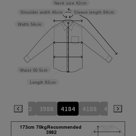
Neck size
42cm
Shoulder width
46cm
Sleeve length
84cm
Width
56cm
Waist
50.5cm
Length
82cm
784
3982
3986
4184
4188
4386
45
173cm 70kgRecommended
3982