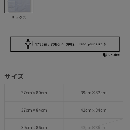
サックス
173cm / 70kg
3982
Find your size
サイズ
37cm×80cm
39cm×82cm
37cm×84cm
41cm×84cm
39cm×86cm
43cm×86cm