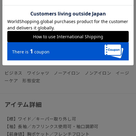
【機能】
NON IRON（ノンアイロン）／言葉通り“アイロン掛けが不
要”な、画期的な『NON IRON』ドレスシャツです。
【参考情報】The Style Dictionary
◆スーツに合うワイシャツおすすめ12選｜おしゃれ＆失敗しな
いシャツの選び方
ビジネス ワイシャツ ノーアイロン ノンアイロン イージ
ーケア 形態安定
アイテム詳細
【襟】ワイド／キーパー取り外し可
【袖】長袖／カフリンクス使用可・袖口調節可
【前身頃】胸ポケット／フレンチフロント