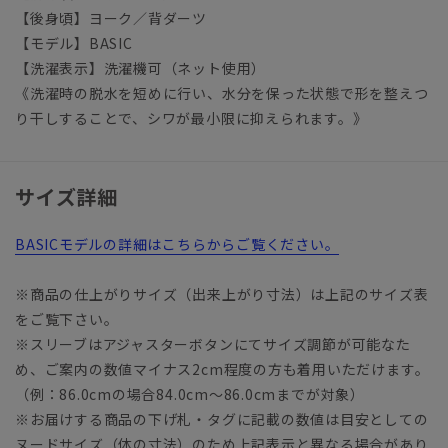
【後身頃】ヨーク／背ダーツ
【モデル】BASIC
【洗濯表示】洗濯機可（ネット使用）
《洗濯時の脱水を短めに行い、水分を保った状態で形を整えつ
り干しすることで、シワが最小限に抑えられます。》
サイズ詳細
BASICモデルの詳細はこちらからご覧ください。
※商品の仕上がりサイズ（出来上がり寸法）は上記のサイズ表
をご覧下さい。
※スリーブはアジャスターボタンにてサイズ調節が可能なた
め、ご案内の数値マイナス2cm程度の方も着用いただけます。
（例：86.0cmの場合84.0cm～86.0cmまでが対象）
※お届けする商品の下げ札・タグに記載の数値は目安としての
ヌードサイズ（体の寸法）のため上記表示と異なる場合があり