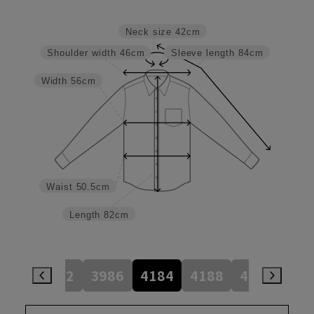
Neck size
42cm
Shoulder width
46cm
Sleeve length
84cm
Width
56cm
Waist
50.5cm
Length
82cm
784
3982
3986
4184
4188
4386
45