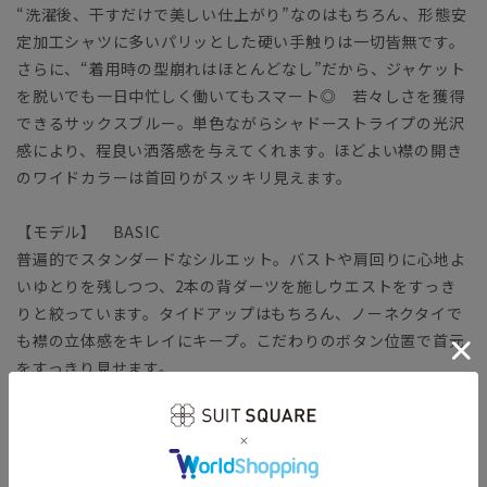
“洗濯後、干すだけで美しい仕上がり”なのはもちろん、形態安
定加工シャツに多いパリッとした硬い手触りは一切皆無です。
さらに、“着用時の型崩れはほとんどなし”だから、ジャケット
を脱いでも一日中忙しく働いてもスマート◎ 若々しさを獲得
できるサックスブルー。単色ながらシャドーストライプの光沢
感により、程良い洒落感を与えてくれます。ほどよい襟の開き
のワイドカラーは首回りがスッキリ見えます。
【モデル】 BASIC
普遍的でスタンダードなシルエット。バストや肩回りに心地よ
いゆとりを残しつつ、2本の背ダーツを施しウエストをすっき
りと絞っています。タイドアップはもちろん、ノーネクタイで
も襟の立体感をキレイにキープ。こだわりのボタン位置で首元
をすっきり見せます。
【生地】
コットン本来の風合いや機能性をキープしつつ、ポリエステル
をブレンドして強度を高めています。