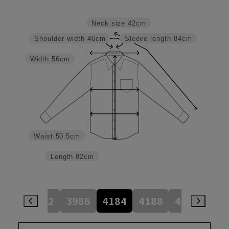
Neck size
42cm
Shoulder width
46cm
Sleeve length
84cm
Width
56cm
Waist
50.5cm
Length
82cm
784
3982
3986
4184
4188
4386
45