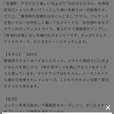
“洗濯後、干すだけで美しい仕上がり”なのはもちろん、形態安
定加工シャツに多いパリッとした硬い手触りは一切皆無です。
さらに、“着用時の型崩れはほとんどなし”だから、ジャケット
を脱いでも一日中忙しく働いてもスマート◎ 存在感のあるブ
ラウンのロンドンストライプ。着るだけで洒落感がアップし、
1枚あれば着こなしの幅が広がるシャツです。すっきりとした
ワイドカラーで、ビジネスシーンにマッチします。
【モデル】 BASIC
普遍的でスタンダードなシルエット。バストや肩回りに心地よ
いゆとりを残しつつ、2本の背ダーツを施しウエストをすっき
りと絞っています。タイドアップはもちろん、ノーネクタイで
も襟の立体感をキレイにキープ。こだわりのボタン位置で首元
をすっきり見せます。
【生地】
コットン本来の風合いや機能性をキープしつつ、ポリエステル
をブレンドして強度を高めています。