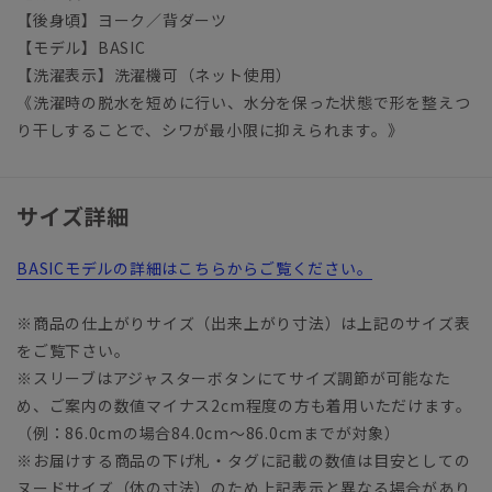
【後身頃】ヨーク／背ダーツ
【モデル】BASIC
【洗濯表示】洗濯機可（ネット使用）
《洗濯時の脱水を短めに行い、水分を保った状態で形を整えつ
り干しすることで、シワが最小限に抑えられます。》
サイズ詳細
BASICモデルの詳細はこちらからご覧ください。
※商品の仕上がりサイズ（出来上がり寸法）は上記のサイズ表
をご覧下さい。
※スリーブはアジャスターボタンにてサイズ調節が可能なた
め、ご案内の数値マイナス2cm程度の方も着用いただけます。
（例：86.0cmの場合84.0cm～86.0cmまでが対象）
※お届けする商品の下げ札・タグに記載の数値は目安としての
ヌードサイズ（体の寸法）のため上記表示と異なる場合があり