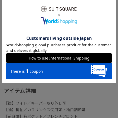
【機能】
NON IRON（ノンアイロン）／言葉通り“アイロン掛けが不
要”な、画期的な『NON IRON』ドレスシャツです。
【参考情報】The Style Dictionary
◆スーツに合うワイシャツおすすめ12選｜おしゃれ＆失敗しな
いシャツの選び方
ビジネス ワイシャツ ノーアイロン ノンアイロン イージ
ーケア 形態安定
アイテム詳細
【襟】ワイド／キーパー取り外し可
【袖】長袖／カフリンクス使用可・袖口調節可
【前身頃】胸ポケット／フレンチフロント