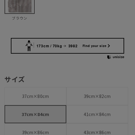
ブラウン
173cm / 70kg
3982
Find your size
サイズ
37cm×80cm
39cm×82cm
37cm×84cm
41cm×84cm
39cm×86cm
43cm×86cm