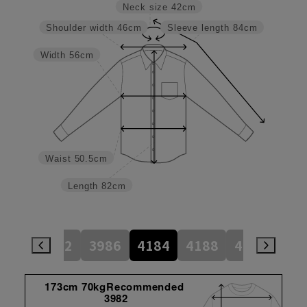
Neck size
42cm
Shoulder width
46cm
Sleeve length
84cm
Width
56cm
Waist
50.5cm
Length
82cm
784
3982
3986
4184
4188
4386
45
173cm 70kgRecommended
3982