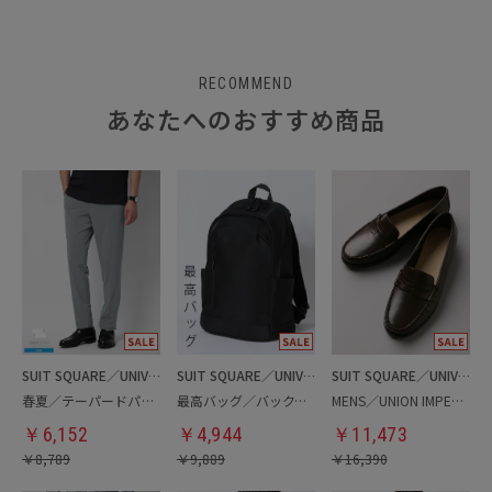
RECOMMEND
あなたへのおすすめ商品
SUIT SQUARE／UNIVERSAL LANGUAGE
SUIT SQUARE／UNIVERSAL LANGUAGE
SUIT SQUARE／UNIVERSAL LANGUAGE
春夏／テーパードパンツ
最高バッグ／バックパック
MENS／UNION IMPERIAL監修／コインローファー
￥
6,152
￥
4,944
￥
11,473
￥
8,789
￥
9,889
￥
16,390