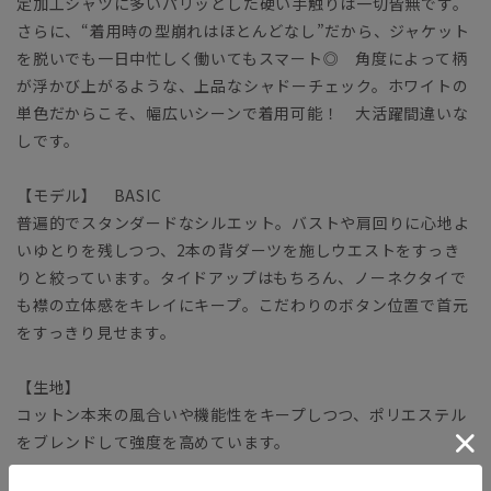
定加工シャツに多いパリッとした硬い手触りは一切皆無です。
さらに、“着用時の型崩れはほとんどなし”だから、ジャケット
を脱いでも一日中忙しく働いてもスマート◎ 角度によって柄
が浮かび上がるような、上品なシャドーチェック。ホワイトの
単色だからこそ、幅広いシーンで着用可能！ 大活躍間違いな
しです。
【モデル】 BASIC
普遍的でスタンダードなシルエット。バストや肩回りに心地よ
いゆとりを残しつつ、2本の背ダーツを施しウエストをすっき
りと絞っています。タイドアップはもちろん、ノーネクタイで
も襟の立体感をキレイにキープ。こだわりのボタン位置で首元
をすっきり見せます。
【生地】
コットン本来の風合いや機能性をキープしつつ、ポリエステル
をブレンドして強度を高めています。