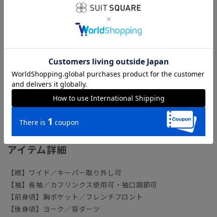
【機能】
NON IRON（ノンアイロン）／言葉通り“アイロン掛けが不
要”な、画期的な『NON IRON』ドレスシャツです。
【参考情報】The Style Dictionary
◆スーツに合うワイシャツおすすめ12選｜おしゃれ＆失敗しな
いシャツの選び方
ビジネス ワイシャツ ノーアイロン ノンアイロン イージ
ーケア 形態安定
アイテム詳細
【襟】ワイド／キーパー取り外し可
【袖】長袖／カフリンクス使用可・袖口調節可
【前身頃】胸ポケット／フレンチフロント
【後身頃】ヨーク／背ダーツ