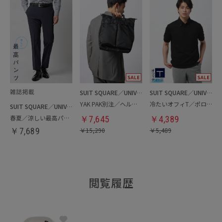
SUIT SQUARE／UNIVERSAL LANGUAGE
SUIT SQUARE／UNIVERSAL LANGUAGE
YAK PAK別注／ヘルメットバッグ
冷たいオフィT／ポロシャツ
SUIT SQUARE／UNIVERSAL LANGUAGE
春夏／涼しい最高パンツ
￥
7,645
￥
4,389
￥
7,689
￥
15,290
￥
5,489
閲覧履歴