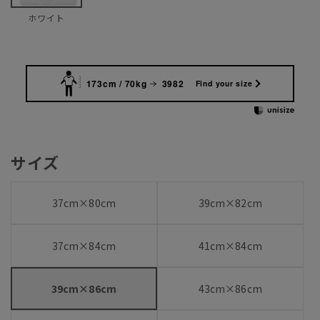
ホワイト
173cm / 70kg
3982
Find your size
サイズ
37cm×80cm
39cm×82cm
37cm×84cm
41cm×84cm
39cm×86cm
43cm×86cm