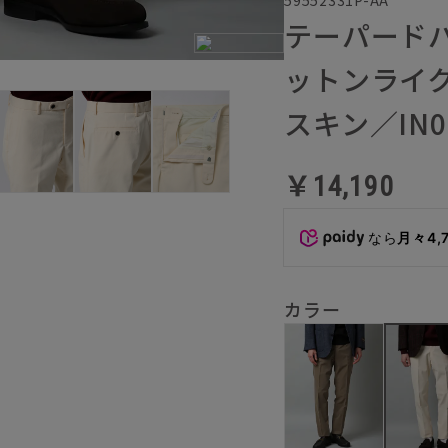
テーパード
ットンライ
スキン／IN0
￥14,190
なら
月々4,
カラー