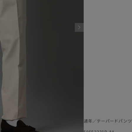
通年／テーパードパンツ
59552331P-AA