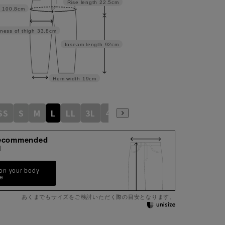
Rise length
22.5cm
100.8cm
ness of thigh
33.8cm
Inseam length
92cm
Hem width
19cm
SS
S
M
L
LL
3L
4L
5L
6L
ecommended
M
 on your body
pe
あくまでもサイズをご検討いただく際の目安となります。