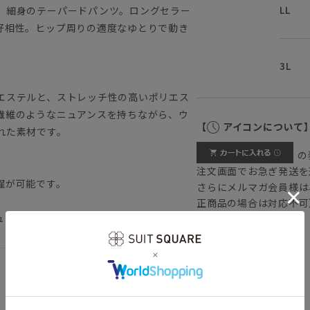
LL
、細身のテーパードパンツ。ロングセラー
好相性。ヒップ周りの適度なゆとりで動き
3L
エステルと、ストレッチ性の高いポリエス
繊維のようなニュアンスを持ちながら、ウ
【
アイコンについて
れた素材です。
の
注文画面でお急ぎ発送を
濯が可能です。
さらにメルマガ会員様は
正商品の場合は対応不可
ュアル スラックス オールシーズン
詳しくはこちら