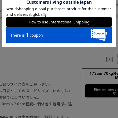
Hip
下記のサイズ詳細を必ずご確認下さい。
Thick
《洗濯機可（ネット使用・弱水流）》
3S
173cm 70kgR
上記のサイズ表をご覧下さい。
Find out more
は目安としてのヌードサイズ（体の寸法）
ty
表記ではございません。
0cm～2.0cm程度の個体差や着用感の違
商品の色味は商品画像をご確認ください。