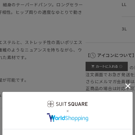
LL
、細身のテーパードパンツ。ロングセラー
好相性。ヒップ周りの適度なゆとりで動き
3L
エステルと、ストレッチ性の高いポリエス
繊維のようなニュアンスを持ちながら、ウ
【
アイコンについて
れた素材です。
の
注文画面でお急ぎ発送を
濯が可能です。
さらにメルマガ会員様は
正商品の場合は対応不可
ュアル スラックス オールシーズン
詳しくはこちら