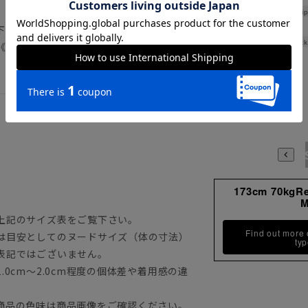
Hip
下記のサイズ詳細を必ずご確認下さい。
Thick
《洗濯機可（ネット使用・弱水流）》
3S
173cm 70kgR
上記のサイズ表をご覧下さい。
Find out more
は目安としてのヌードサイズ（体の寸法）
ty
表記ではございません。
0cm～2.0cm程度の個体差や着用感の違
商品の色味は商品画像をご確認ください。