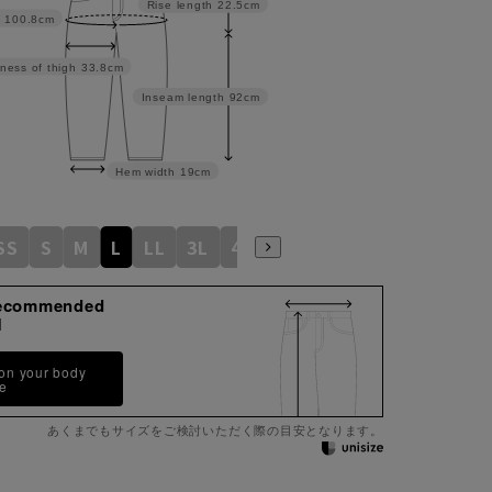
Rise length
22.5cm
100.8cm
ness of thigh
33.8cm
Inseam length
92cm
Hem width
19cm
SS
S
M
L
LL
3L
4L
5L
6L
ecommended
M
 on your body
pe
あくまでもサイズをご検討いただく際の目安となります。