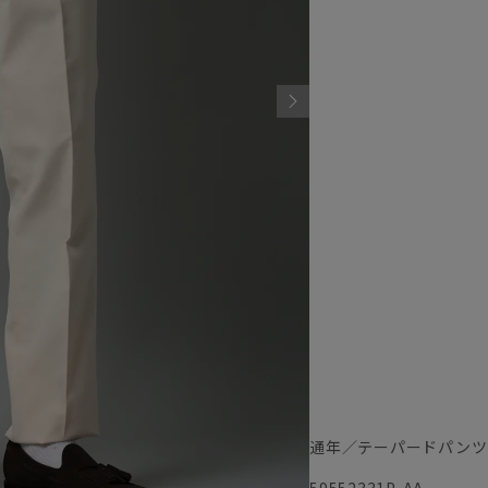
通年／テーパードパンツ
59552331P-AA