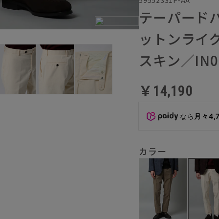
テーパード
ットンライ
スキン／IN0
￥14,190
なら
月々4,
カラー