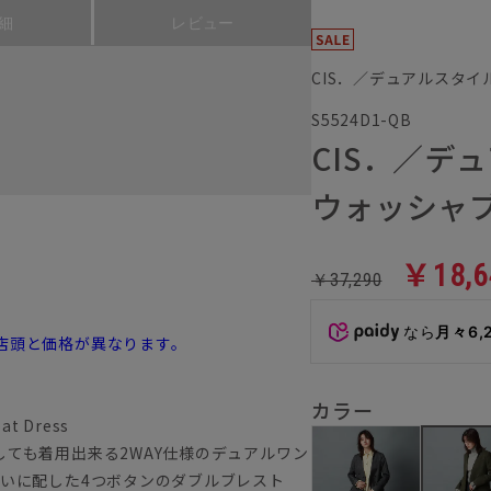
細
レビュー
CIS．／デュアルスタイ
S5524D1-QB
CIS．／デ
ウォッシャ
￥18,6
￥37,290
なら
月々6,
店頭と価格が異なります。
カラー
oat Dress
ても着用出来る2WAY仕様のデュアルワン
違いに配した4つボタンのダブルブレスト