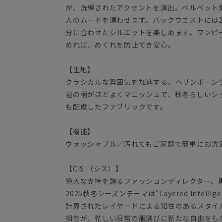
が、洗練されたアクセントを演出。ベルベット
人のムードを漂わせます。バックウエストには
分に合わせたシルエットを楽しめます。ワンピ
めれば、めくれを防止でき安心。
【生地】
クラシカルな雰囲気を加速する、ヘリンボーン
幅の柄がほどよくマニッシュで、秋冬らしいシ
も配慮したファブリックです。
【機能】
ウォッシャブル／汚れてもご家庭で簡単にお洗
【CIS.（シス）】
絶大な支持を誇るファッションディレクター、
2025秋冬シーズンテーマは"Layered Intel
計算されたレイヤードによる知性のあるスタイ
相性が、忙しい日常の服選びに新たな自由をも