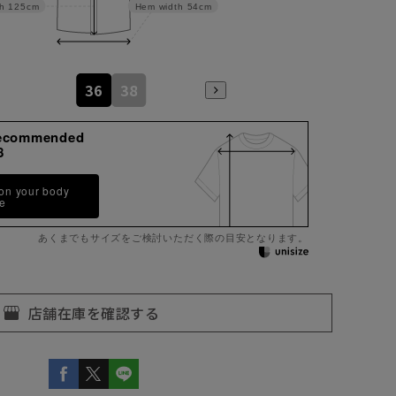
h
125cm
Hem width
54cm
36
38
ecommended
8
 on your body
pe
あくまでもサイズをご検討いただく際の目安となります。