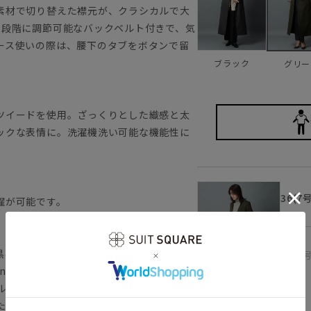
素材で切り替えた襟元が、クラシカルで大
2段階に調節可能なバックベルト付きで、気
ース使いの際は、腰下のタブをボタンで留
ブラック
グリー
ツイードを使用。ざっくりとした織感と太
ックな表情に。洗濯機洗い可能な機能性に
36(7
濯が可能です。
黒石奈央子氏を迎えたブランド。
38(9
ligence（レイヤード インテリジェンス）"。
ルを提案。あらかじめ設定された重ね着の
グリーン
たらします。