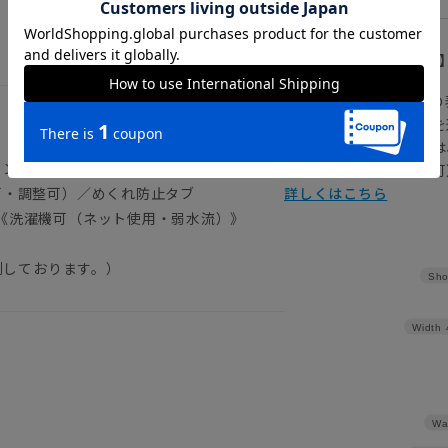
【
アイコンについて
の
注文画面でお急ぎ発送を
さらにメルマガ会員様は
タン／総裏仕立て／胸ポケット／腰ポケット
正商品の場合は対応不可
可・調整可）／めくれ防止タブ
詳しくはこちら
《洗濯機可（ネット使用・弱水流）》
測しております。）
Sho
Width
Wa