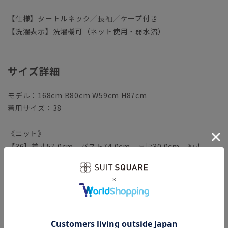
【仕様】タートルネック／長袖／ケープ付き
【洗濯表示】洗濯機可（ネット使用・弱水流）
サイズ詳細
モデル：168cm B80cm W59cm H87cm
着用サイズ：38
《ニット》
【36】着丈57.0cm バスト74.0cm 肩幅30.0cm 袖丈
62.0cm
【38】着丈60.0cm バスト78.0cm 肩幅31.0cm 袖丈
63.0cm
《ケープ》
【36】着丈49.0cm