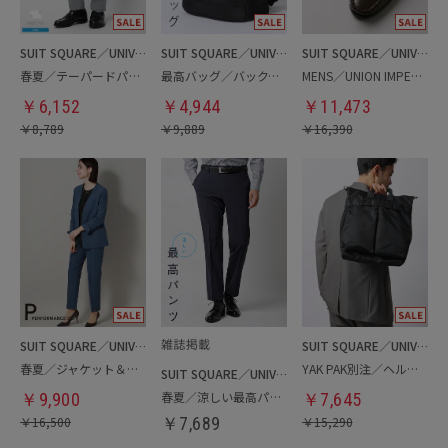
SUIT SQUARE／UNIVERSAL LANGUAGE
SUIT SQUARE／UNIVERSAL LANGUAGE
SUIT SQUARE／UNIVERSAL LANGUAGE
春夏／テーパードパンツ
最高バッグ／バックパック
MENS／UNION IMPERIAL監修／コインローファー
￥
6,152
￥
4,944
￥
11,473
￥
8,789
￥
9,889
￥
16,390
SUIT SQUARE／UNIVERSAL LANGUAGE／WHITE
SUIT SQUARE／UNIVERSAL LANGUAGE
春夏／ジャケット＆パンツセットアップ／洗濯ネット付き
YAK PAK別注／ヘルメットバッグ
SUIT SQUARE／UNIVERSAL LANGUAGE
春夏／涼しい最高パンツ
￥
9,900
￥
7,645
￥
16,500
￥
7,689
￥
15,290