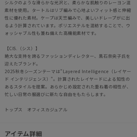
シルクのような滑らかな光沢と、柔らかな肌触りのレーヨン混
素材を使用。タートルはリブ編みで心地よいフィット感と伸縮
性に優れた素材。ケープは天竺編みで、美しいドレープがに出
るよう計算されています。ポリエステルを混紡することで、ウ
ォッシャブル性も兼ね備えた高機能素材です。
【CIS.（シス）】
絶大な支持を誇るファッションディレクター、黒石奈央子氏を
迎えたブランド。
2025秋冬シーズンテーマは"Layered Intelligence（レイヤー
ド インテリジェンス）"。計算されたレイヤードによる知性の
あるスタイルを提案。あらかじめ設定された重ね着の相性が、
忙しい日常の服選びに新たな自由をもたらします。
トップス オフィスカジュアル
アイテム詳細