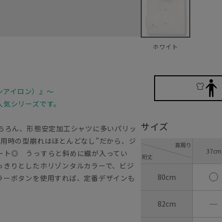
ホワイト
ノンアイロン）』～
人気シリーズです。
サイズ
もちろん、形態安定加工シャツに多いパリッ
着用時の型崩れはほとんどなし”だから、ジ
首周り
37cm
ート◎ うっすらと斜めに織が入ってい
裄丈
っきりとしたホリゾンタルカラーで、ビジ
80cm
ラーボタンを使用すれば、定番デザインも
―
82cm