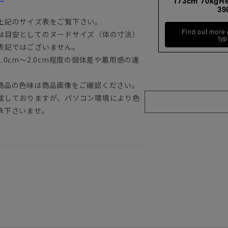
173cm 70kgR
39
上記のサイズ表をご覧下さい。
Find out more
は目安としてのヌードサイズ（体の寸法）
ty
表記ではございません。
0cm～2.0cm程度の個体差や着用感の違
商品の色味は商品画像をご確認ください。
載しておりますが、パソコン環境により色
承下さいませ。