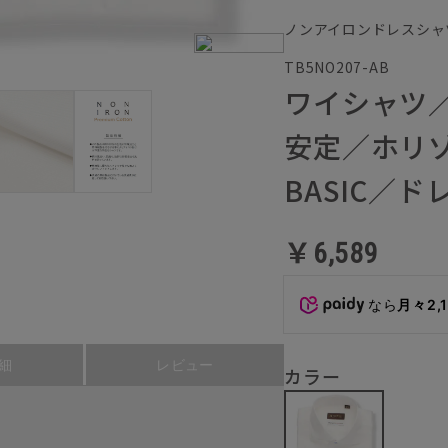
ノンアイロンドレスシャ
TB5NO207-AB
ワイシャツ
安定／ホリ
BASIC／
￥6,589
なら
月々2,
細
レビュー
カラー