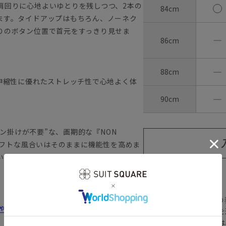
肩回りに心地よいゆとりを残しつつ、2本の
84cm
ます。タイドアップはもちろん、ノーネク
りのボタン位置で首元をすっきり見せま
―
86cm
―
88cm
伸縮性に優れたストレッチ性で心地よく体
―
90cm
ロン掛けが不要”な、画期的な『NON
のソフトな風合いはそのままに機能性を高めま
い部分に、薄い芯地を挟み込んだ特殊な“テ
【
アイコンについて
の
しゃれ＆失敗しないシャツの選び方
注文画面でお急ぎ発送を
さらにメルマガ会員様は