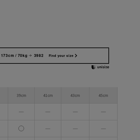
173cm / 70kg
3982
Find your size
39cm
41cm
43cm
45cm
―
―
―
―
―
―
―