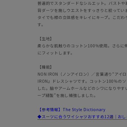
普遍的でスタンダードなシルエット。バストや
背ダーツを施しウエストをすっきりと絞ってい
タイでも襟の立体感をキレイにキープ。こだわ
す。
【生地】
柔らかな肌触りのコットン100％使用。さらに
にフィットします。
【機能】
NON IRON（ノンアイロン）／言葉通り“アイ
IRON』ドレスシャツです。コットン100％
した。脇やアームホールなどのシワになりやす
ープ縫製”を施し補強しました。
【参考情報】The Style Dictionary
◆スーツに合うワイシャツおすすめ12選｜お