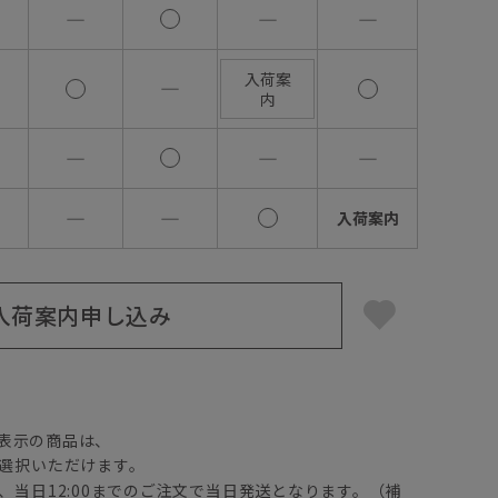
―
―
―
入荷案
―
内
―
―
―
―
―
入荷案内
入荷案内申し込み
】
表示の商品は、
選択いただけます。
、当日12:00までのご注文で当日発送となります。（補