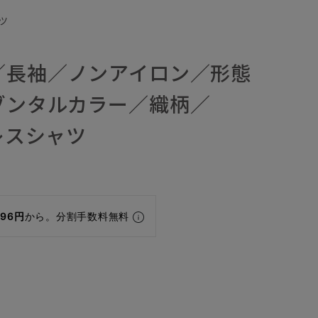
ツ
／長袖／ノンアイロン／形態
ゾンタルカラー／織柄／
ドレスシャツ
196円
から。分割手数料無料