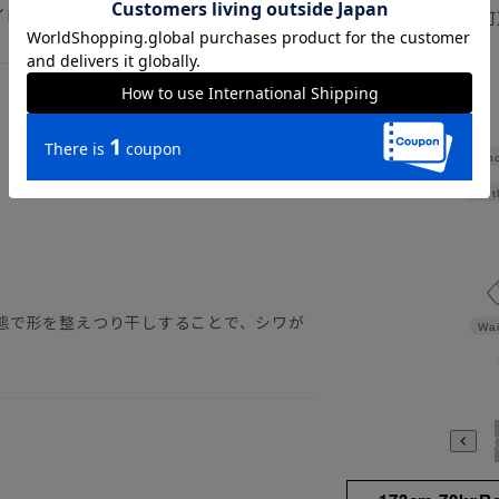
イロン イージーケア 形態安定
正商品の場合は対応不可
詳しくはこちら
Sho
Widt
態で形を整えつり干しすることで、シワが
Wai
3780
3784
398
。