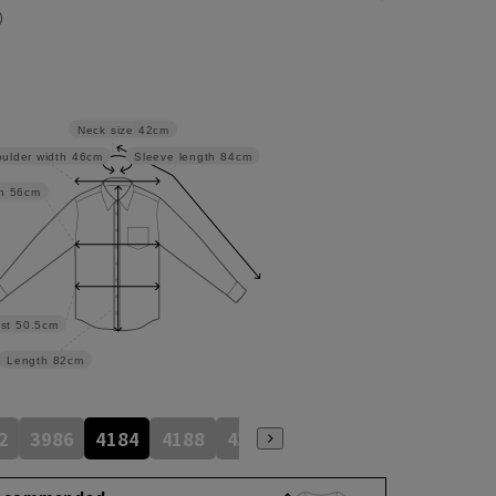
）
Neck size
42cm
ulder width
46cm
Sleeve length
84cm
h
56cm
st
50.5cm
Length
82cm
2
3986
4184
4188
4386
4586
4390
4590