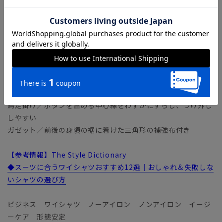
要”な、画期的な『NON IRON』ドレスシャツです。
【仕様】
セットインスリーブ／袖を身頃に後付け縫製することで、可動
域とスリムなシルエットを両立
スプリットヨーク／背ヨークを2枚の生地で分け、肩回りにフ
ィットしつつ動きやすい
貝ボタン／天然貝ボタンを使用した高級感溢れる仕様
鳥足掛け／ボタンを留める中心線をわずかにずらし、つけ外し
しやすい
ガゼット／前後の身頃の裾に着けた三角形の補強布付き
【参考情報】The Style Dictionary
◆スーツに合うワイシャツおすすめ12選｜おしゃれ＆失敗しな
いシャツの選び方
ビジネス ワイシャツ ノーアイロン ノンアイロン イージ
ーケア 形態安定