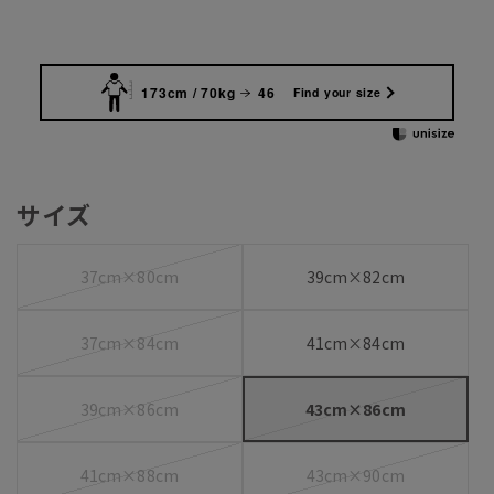
173cm / 70kg
46
Find your size
サイズ
37cm×80cm
39cm×82cm
37cm×84cm
41cm×84cm
39cm×86cm
43cm×86cm
41cm×88cm
43cm×90cm