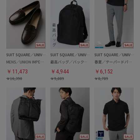
SUIT SQUARE／UNIVERSAL LANGUAGE
SUIT SQUARE／UNIVERSAL LANGUAGE
SUIT SQUARE／UNIVERSAL LANGUAGE
MENS／UNION IMPERIAL監修／コインローファー
最高バッグ／バックパック
春夏／テーパードパンツ
￥
11,473
￥
4,944
￥
6,152
￥
16,390
￥
9,889
￥
8,789