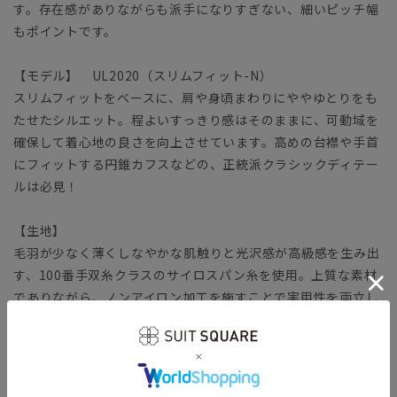
す。存在感がありながらも派手になりすぎない、細いピッチ幅
もポイントです。
【モデル】 UL2020（スリムフィット-N）
スリムフィットをベースに、肩や身頃まわりにややゆとりをも
たせたシルエット。程よいすっきり感はそのままに、可動域を
確保して着心地の良さを向上させています。高めの台襟や手首
にフィットする円錐カフスなどの、正統派クラシックディテー
ルは必見！
【生地】
毛羽が少なく薄くしなやかな肌触りと光沢感が高級感を生み出
す、100番手双糸クラスのサイロスパン糸を使用。上質な素材
でありながら、ノンアイロン加工を施すことで実用性を両立し
た生地です。
【機能】
NON IRON（ノンアイロン）／言葉通り“アイロン掛けが不