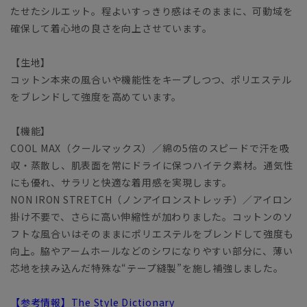
たせたシルエット。程よいすっきり感はそのままに、可動域を
確保して着心地の良さを向上させています。
【生地】
コットン本来の風合いや機能性をキープしつつ、ポリエステル
をブレンドして強度を高めています。
【機能】
COOL MAX（クールマックス）／綿の5倍のスピードで汗を吸
収・蒸散し、肌表面を常にドライに保つハイテク素材。通気性
にも優れ、サラリと快適な着用感を実現します。
NON IRON STRETCH（ノンアイロンストレッチ）／アイロン
掛け不要で、さらに高い伸縮性が加わりました。コットンのソ
フトな風合いはそのままにポリエステルをブレンドして強度も
向上。脇やアームホールなどのシワになりやすい部分に、薄い
芯地を挟み込んだ特殊な“テープ縫製”を施し補強しました。
【参考情報】The Style Dictionary