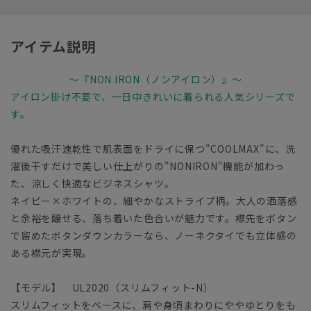
アイテム説明
～『NON IRON（ノンアイロン）』～
アイロン掛け不要で、一日中きれいに着られる人気シリーズで
す。
優れた吸汗速乾性で肌表面をドライに保つ"COOLMAX"に、洗
濯後干すだけで美しい仕上がりの"NONIRON"機能が加わっ
た、涼しく快適なビジネスシャツ。
ネイビー×ホワイトの、細やかなストライプ柄。大人の洒落感
と余裕を醸せる、落ち着いた色合いが魅力です。襟先をボタン
で留めたボタンダウンカラーなら、ノーネクタイでも立体感の
ある襟元が実現。
【モデル】 UL2020（スリムフィット-N）
スリムフィットをベースに、肩や身頃まわりにややゆとりをも