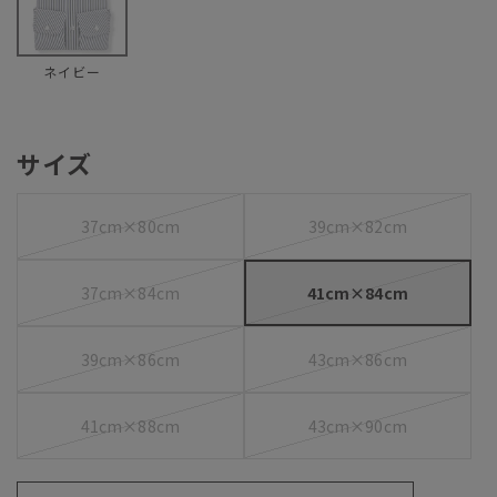
ネイビー
サイズ
37cm×80cm
39cm×82cm
37cm×84cm
41cm×84cm
39cm×86cm
43cm×86cm
41cm×88cm
43cm×90cm