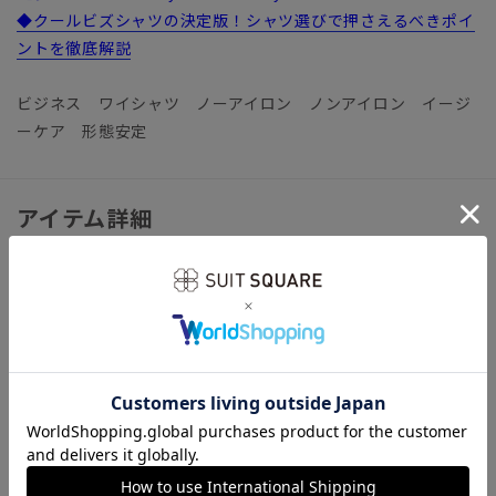
◆クールビズシャツの決定版！シャツ選びで押さえるべきポイ
ントを徹底解説
ビジネス ワイシャツ ノーアイロン ノンアイロン イージ
ーケア 形態安定
アイテム詳細
【襟】ボタンダウン
【袖】長袖
【前身頃】胸ポケット／フレンチフロント
【後身頃】ヨーク／背ダーツ
【モデル】UL2020（スリムフィット-N）
【洗濯表示】洗濯機可（ネット使用）
《洗濯時の脱水を短めに行い、水分を保った状態で形を整えつ
り干しすることで、シワが最小限に抑えられます。》