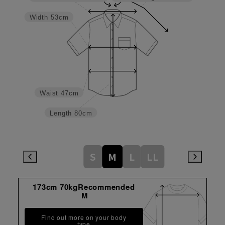
Width
53cm
Waist
47cm
Length
80cm
S
M
L
LL
173cm 70kgRecommended
M
Find out more on your body
type