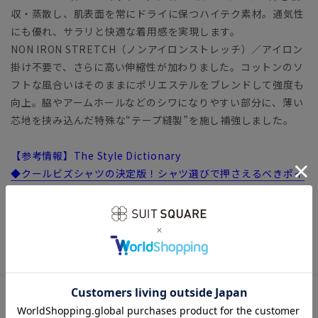
収・蒸散し、肌表面を常にドライに保つハイテク素材。通気性
にも優れ、サラリと快適な着用感を実現します。
NON IRON STRETCH（ノンアイロンストレッチ）／アイロン
掛け不要で、さらに高い伸縮性が加わりました。コットンのソ
フトな風合いはそのままにポリエステルをブレンドして強度も
向上。脇やアームホールなどのシワになりやすい部分に、薄い
芯地を挟み込んだ特殊な“テープ縫製”を施し補強しました。
【参考情報】The Style Dictionary
◆クールビズシャツの決定版！シャツ選びで押さえるべきポイ
ントを徹底解説
ビジネス ワイシャツ ノーアイロン ノンアイロン イージ
ーケア 形態安定
アイテム詳細