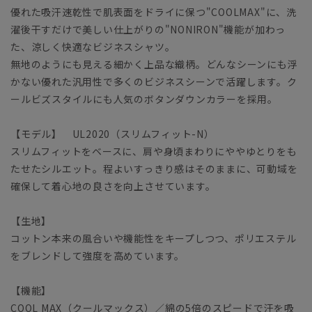
優れた吸汗速乾性で肌表面をドライに保つ"COOLMAX"に、洗
濯後干すだけで美しい仕上がりの"NONIRON"機能が加わっ
た、涼しく快適なビジネスシャツ。
無地のようにも見える細かく上品な織柄。どんなシーンにも浮
かない優れた汎用性で多くのビジネスシーンで活躍します。ク
ールビズスタイルにも人気のボタンダウンカラーを採用。
【モデル】 UL2020（スリムフィット-N）
スリムフィットをベースに、肩や身頃まわりにややゆとりをも
たせたシルエット。程よいすっきり感はそのままに、可動域を
確保して着心地の良さを向上させています。
【生地】
コットン本来の風合いや機能性をキープしつつ、ポリエステル
をブレンドして強度を高めています。
【機能】
COOL MAX（クールマックス）／綿の5倍のスピードで汗を吸