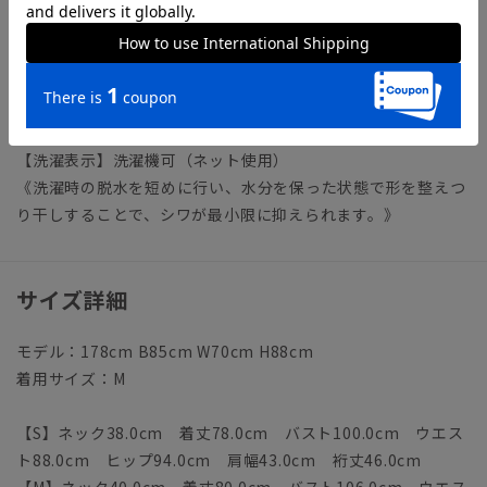
【襟】ボタンダウン
【袖】半袖
【前身頃】胸ポケット／フレンチフロント
【後身頃】ヨーク／背ダーツ
【モデル】UL2020（スリムフィット-N）
【洗濯表示】洗濯機可（ネット使用）
《洗濯時の脱水を短めに行い、水分を保った状態で形を整えつ
り干しすることで、シワが最小限に抑えられます。》
サイズ詳細
モデル：178cm B85cm W70cm H88cm
着用サイズ：M
【S】ネック38.0cm 着丈78.0cm バスト100.0cm ウエス
ト88.0cm ヒップ94.0cm 肩幅43.0cm 裄丈46.0cm
【M】ネック40.0cm 着丈80.0cm バスト106.0cm ウエス