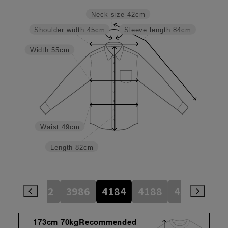
Neck size
42cm
Shoulder width
45cm
Sleeve length
84cm
Width
55cm
Waist
49cm
Length
82cm
784
3982
3986
4184
4188
4386
45
173cm 70kgRecommended