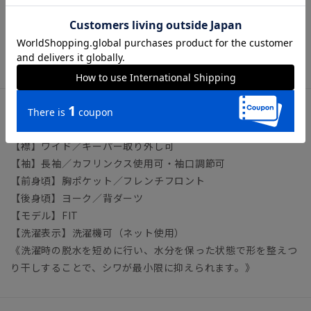
いシャツの選び方
ビジネス ワイシャツ タイト スリム ノーアイロン ノン
アイロン イージーケア 形態安定
アイテム詳細
【襟】ワイド／キーパー取り外し可
【袖】長袖／カフリンクス使用可・袖口調節可
【前身頃】胸ポケット／フレンチフロント
【後身頃】ヨーク／背ダーツ
【モデル】FIT
【洗濯表示】洗濯機可（ネット使用）
《洗濯時の脱水を短めに行い、水分を保った状態で形を整えつ
り干しすることで、シワが最小限に抑えられます。》