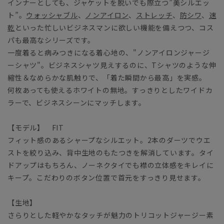
インナーとしても、ジャケットを脱いでも際立つ”美シルエッ
ト”。
ウォッシャブル
、
ノンアイロン
、
ストレッチ
、
防シワ
、
速
乾
といった忙しいビジネスマンに欲しい機能を備えつつ、コス
パも最高なシリーズです。
一度着ると病みつきになる着心地の、"ノンアイロンジャージ
ーシャツ"。ビジネスシャツ見えするのに、Tシャツのような伸
縮性＆なめらかな肌触りで、「着た瞬間から最高」を実感。
何枚あっても使えるホワイトの無地。すっきりとしたワイドカ
ラーで、ビジネスシーンにマッチします。
【モデル】 FIT
フィット感のあるシャープなシルエット。2本のダーツでウエ
ストを絞り込み、背中生地のもたつきを解消しています。タイ
ドアップはもちろん、ノーネクタイでも襟の立体感をキレイに
キープ。こだわりのボタン位置で首元をすっきり見せます。
【生地】
さらりとした軽やかなタッチが魅力のトリコットジャージー素