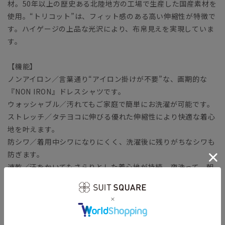
材。50年以上の歴史ある北陸地方の工場で生産した国産素材を
使用。“トリコット”は、フィット感のある高い伸縮性が特徴で
す。ハイゲージの上品な光沢により、布帛見えを実現していま
す。
【機能】
ノンアイロン／言葉通り“アイロン掛けが不要”な、画期的な
『NON IRON』ドレスシャツです。
ウォッシャブル／汚れてもご家庭で簡単にお洗濯が可能です。
ストレッチ／タテヨコに伸びる優れた伸縮性により快適な着心
地を叶えます。
防シワ／着用中シワになりにくく、洗濯後に残りがちなシワも
防ぎます。
速乾／汗をかいてもさらりとした着心地が持続。夜洗って、朝
乾くお手入れ時短シャツです。
【参考情報】The Style Dictionary
◆スーツに合うワイシャツおすすめ12選｜おしゃれ＆失敗しな