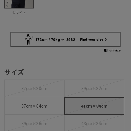
ホワイト
173cm / 70kg
3982
Find your size
サイズ
37cm×80cm
39cm×82cm
37cm×84cm
41cm×84cm
39cm×86cm
43cm×86cm