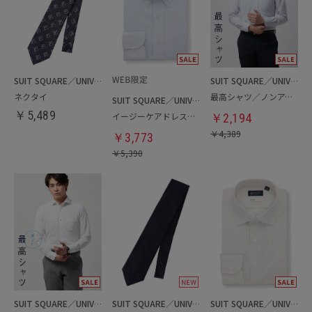
SUIT SQUARE／UNIVERSAL LANGUAGE
SUIT SQUARE／UNIVERSAL LANGUAGE
ネクタイ
最高シャツ／ノンアイロンジャージードレスシャツ
SUIT SQUARE／UNIVERSAL LANGUAGE
￥
5,489
イージーケアドレスシャツ
￥
2,194
￥
4,389
￥
3,773
￥
5,390
SUIT SQUARE／UNIVERSAL LANGUAGE
SUIT SQUARE／UNIVERSAL LANGUAGE
SUIT SQUARE／UNIVERSAL LANGUAGE