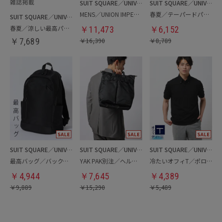
SUIT SQUARE／UNIVERSAL LANGUAGE
SUIT SQUARE／UNIVERSAL LANGUAGE
MENS／UNION IMPERIAL監修／コインローファー
春夏／テーパードパンツ
SUIT SQUARE／UNIVERSAL LANGUAGE
春夏／涼しい最高パンツ
￥
11,473
￥
6,152
￥
7,689
￥
16,390
￥
8,789
SUIT SQUARE／UNIVERSAL LANGUAGE
SUIT SQUARE／UNIVERSAL LANGUAGE
SUIT SQUARE／UNIVERSAL LANGUAGE
最高バッグ／バックパック
YAK PAK別注／ヘルメットバッグ
冷たいオフィT／ポロシャツ
￥
4,944
￥
7,645
￥
4,389
￥
9,889
￥
15,290
￥
5,489