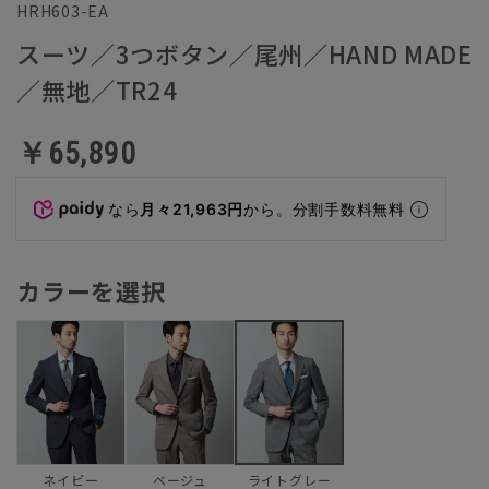
HRH603-EA
スーツ／3つボタン／尾州／HAND MADE
／無地／TR24
￥65,890
なら
月々21,963円
から。分割手数料無料
カラーを選択
ネイビー
ベージュ
ライトグレー