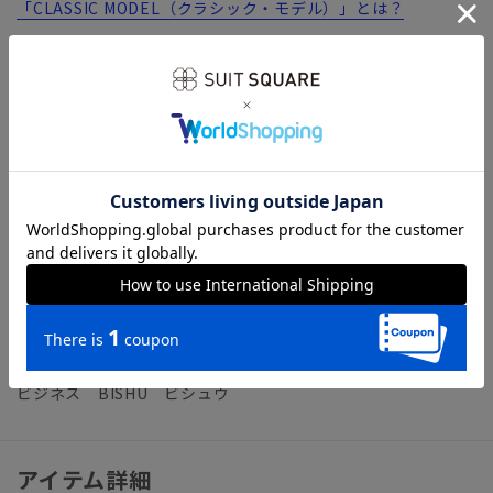
「CLASSIC MODEL（クラシック・モデル）」とは？
【生地】尾州
木曽川の豊かな水と特有の自然環境に恵まれ、古くから織物生
産が盛んに行われてきた尾州地区。イタリアのビエラ、イギリ
スのハダースフィールドと並ぶ世界三大織物産地の一つに称さ
れています。生み出される高い品質は、国内はもちろん海外の
ハイブランドからも信頼を集めています。今回は、ハリ感とマ
ットな表面感、そして、粗野な生地感が特徴の英国生地さなが
らの素材を採用。ハンドメイドの立体的なシルエットを活か
す、仕立て映えするファブリックです。MADE in JAPANにこ
だわった尾州産を証明する、「尾」がデザインされたロゴネー
ムが目印です。
ビジネス BISHU ビシュウ
アイテム詳細