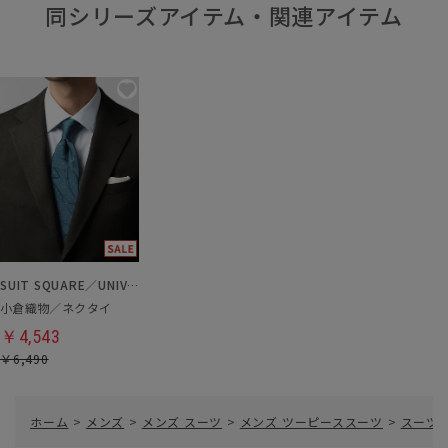
同シリーズアイテム・関連アイテム
SUIT SQUARE／UNIVERSAL LANGUAGE
小倉織物／ネクタイ
￥4,543
￥6,490
ホーム
>
メンズ
>
メンズ スーツ
>
メンズ ツーピーススーツ
>
スーツ／