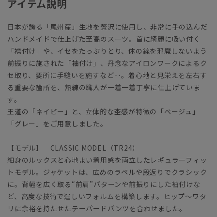
アイテム説明
日本が誇る「尾州産」生地を贅沢に使用し、非常に手の込んだ
ハンドメイドで仕上げた至高のスーツ。首に綺麗に吸い付く
「襟付け」や、イセをたっぷりとり、体の線を邪魔しないよう
前振りに施された「袖付け」、丹念なアイロンワークによるク
セ取り、要所に手縫いを施すなど‥。着心地と見栄えを左右す
る重要な箇所を、熟練の職人が一着一着丁寧に仕上げていま
す。
王道の「ネイビー」と、立体的な杢感が特徴の「ベージュ」
「グレー」をご用意しました。
【モデル】 CLASSIC MODEL（TR24）
細身のルックスと心地よい着用感を両立したレギュラーフィッ
トモデル。ジャケットは、広めのラペルや段返りでクラシック
に。背幅を広く取る“前肩”パターンや前振りにした袖付けな
ど、高度な技術で逞しいフォルムを構築します。ヒップ～ワタ
リに余裕を持たせたテーパードパンツを合わせました。