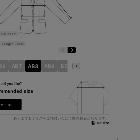
aist
51cm
Length
78cm
B6
AB7
AB8
AB9
BE3
BE4
BE5
BE6
BE7
ommended size
item on
あくまでもサイズをご検討いただく際の目安となります。