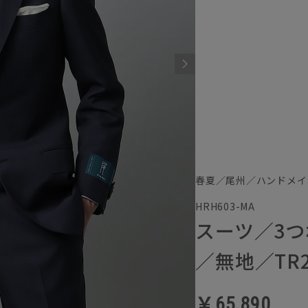
春夏／尾州／ハンドメイ
HRH603-MA
スーツ／3つ
／無地／TR2
￥65,890