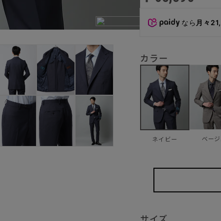
なら
月々21
カラー
ベージ
ネイビー
サイズ