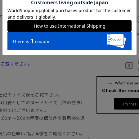
下記のサイズ詳細を必ずご確認下さい。
W
からご覧ください。
A3
A4
A5
A6
A7
A8
A9
AB3
AB4
AB5
A
Check the rec
上記のサイズ表をご覧下さい。
は目安としてのヌードサイズ（体の寸法）
Try this 
表記ではございません。
0cm～2.0cm程度の個体差や着用感の違
商品の色味は商品画像をご確認ください。