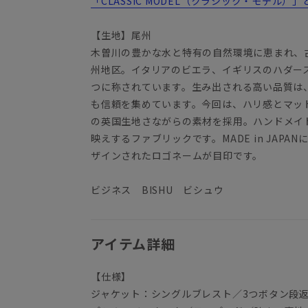
「CLASSIC MODEL（クラシック・モデル）」
【生地】尾州
木曽川の豊かな水と特有の自然環境に恵まれ、
州地区。イタリアのビエラ、イギリスのハダー
つに称されています。生み出される高い品質は
も信頼を集めています。今回は、ハリ感とマッ
の英国生地さながらの素材を採用。ハンドメイ
映えするファブリックです。MADE in JAP
ザインされたロゴネームが目印です。
ビジネス BISHU ビシュウ
アイテム詳細
【仕様】
ジャケット：シングルブレスト／3つボタン段