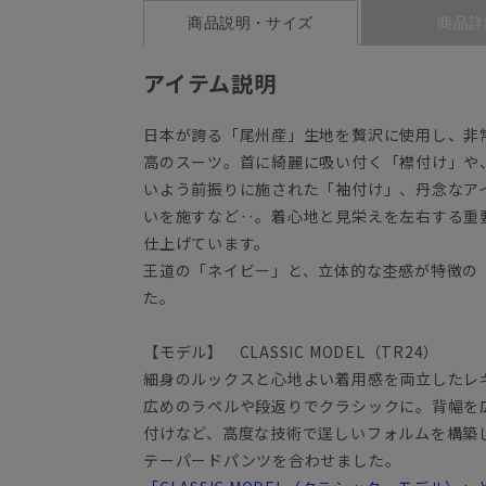
商品説明・サイズ
商品詳
アイテム説明
日本が誇る「尾州産」生地を贅沢に使用し、非
高のスーツ。首に綺麗に吸い付く「襟付け」や
いよう前振りに施された「袖付け」、丹念なア
いを施すなど‥。着心地と見栄えを左右する重
仕上げています。
王道の「ネイビー」と、立体的な杢感が特徴の
た。
【モデル】 CLASSIC MODEL（TR24）
細身のルックスと心地よい着用感を両立したレ
広めのラペルや段返りでクラシックに。背幅を
付けなど、高度な技術で逞しいフォルムを構築
テーパードパンツを合わせました。