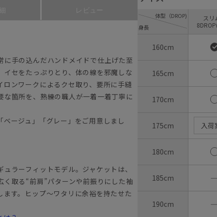
細
レビュー
体型（DROP)
ス
8DROP
身長
160cm
常に手の込んだハンドメイドで仕上げた至
、イセをたっぷりとり、体の線を邪魔しな
165cm
イロンワークによるクセ取り、要所に手縫
要な箇所を、熟練の職人が一着一着丁寧に
170cm
「ベージュ」「グレー」をご用意しまし
175cm
入荷
180cm
ギュラーフィットモデル。ジャケットは、
185cm
広く取る“前肩”パターンや前振りにした袖
します。ヒップ～ワタリに余裕を持たせた
190cm