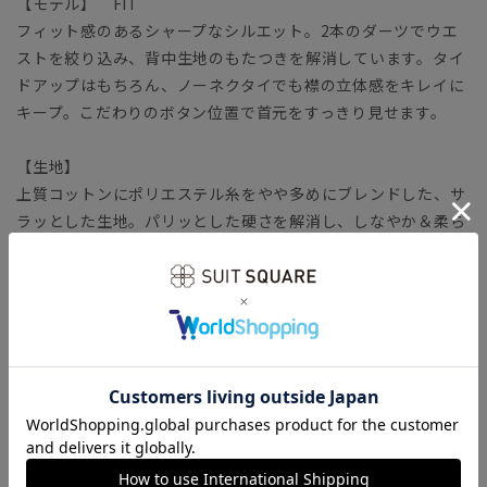
【モデル】 FIT
フィット感のあるシャープなシルエット。2本のダーツでウエ
ストを絞り込み、背中生地のもたつきを解消しています。タイ
ドアップはもちろん、ノーネクタイでも襟の立体感をキレイに
キープ。こだわりのボタン位置で首元をすっきり見せます。
【生地】
上質コットンにポリエステル糸をやや多めにブレンドした、サ
ラッとした生地。パリッとした硬さを解消し、しなやか＆柔ら
かな風合いを獲得しています。
【機能】
SUPER EASY CARE（スーパーイージーケア）／お手入れ簡単
な形態安定加工により、着用時や洗濯後もシワになりにくく、
アイロン掛けが楽に行えます。
STRETCH COMFORT（ストレッチコンフォート）／自然な柔
らかさと風合い、心地良いストレッチ性を保持。