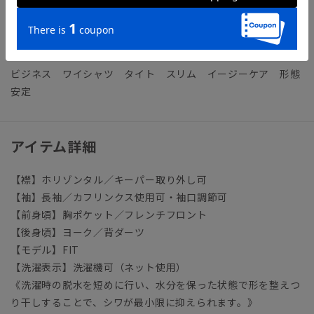
【参考情報】The Style Dictionary
◆スーツに合うワイシャツおすすめ12選｜おしゃれ＆失敗しな
いシャツの選び方
ビジネス ワイシャツ タイト スリム イージーケア 形態
安定
アイテム詳細
【襟】ホリゾンタル／キーパー取り外し可
【袖】長袖／カフリンクス使用可・袖口調節可
【前身頃】胸ポケット／フレンチフロント
【後身頃】ヨーク／背ダーツ
【モデル】FIT
【洗濯表示】洗濯機可（ネット使用）
《洗濯時の脱水を短めに行い、水分を保った状態で形を整えつ
り干しすることで、シワが最小限に抑えられます。》