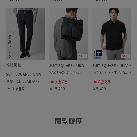
SUIT SQUARE／UNIVERSAL LANGUAGE
SUIT SQUARE／UNIVERSAL LANGUAGE
YAK PAK別注／ヘルメットバッグ
冷たいオフィT／ポロシャツ
SUIT SQUARE／UNIVERSAL LANGUAGE
春夏／涼しい最高パンツ
￥
7,645
￥
4,389
￥
7,689
￥
15,290
￥
5,489
閲覧履歴