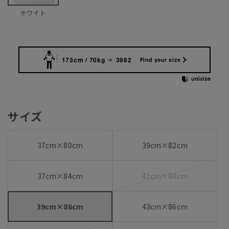
ホワイト
173cm / 70kg
3982
Find your size
サイズ
37cm×80cm
39cm×82cm
37cm×84cm
41cm×84cm
39cm×86cm
43cm×86cm