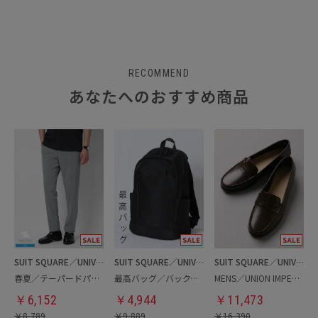
RECOMMEND
あなたへのおすすめ商品
SUIT SQUARE／UNIVERSAL LANGUAGE
SUIT SQUARE／UNIVERSAL LANGUAGE
SUIT SQUARE／UNIVERSAL LANGUAGE
春夏／テーパードパンツ
最高バッグ／バックパック
MENS／UNION IMPERIAL監修／コインローファー
￥
6,152
￥
4,944
￥
11,473
￥
8,789
￥
9,889
￥
16,390