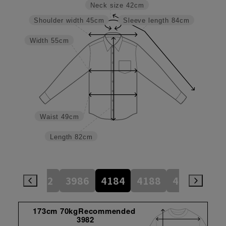
Neck size
42cm
Shoulder width
45cm
Sleeve length
84cm
Width
55cm
Waist
49cm
Length
82cm
784
3982
3986
4184
4188
4386
45
173cm 70kgRecommended
3982