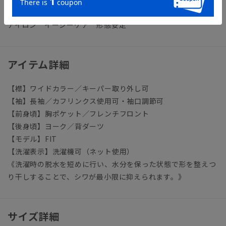
ビジネス ワイシャツ タイト スリム ノーアイロン ノン
アイロン イージーケア 形態安定
アイテム詳細
【襟】ワイドカラー／キーパー取り外し可
【袖】長袖／カフリンクス使用可・袖口調節可
【前身頃】胸ポケット／フレンチフロント
【後身頃】ヨーク／背ダーツ
【モデル】FIT
【洗濯表示】洗濯機可（ネット使用）
《洗濯時の脱水を短めに行い、水分を保った状態で形を整えつ
り干しすることで、シワが最小限に抑えられます。》
サイズ詳細