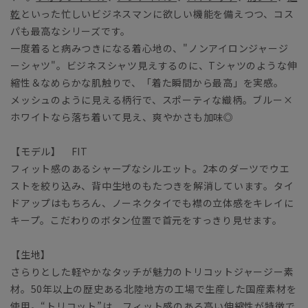
乾
といった忙しいビジネスマンに欲しい機能を備えつつ、コス
パも最高なシリーズです。
一度着ると病みつきになる着心地の、"ノンアイロンジャージ
ーシャツ"。ビジネスシャツ見えするのに、Tシャツのような伸
縮性＆なめらかな肌触りで、「着た瞬間から最高」を実感。
メッシュのように見える柄行で、スポーティな織柄。ブルー×
ホワイトなら落ち着いて見え、爽やかさも加味◎
【モデル】 FIT
フィット感のあるシャープなシルエット。2本のダーツでウエ
ストを絞り込み、背中生地のもたつきを解消しています。タイ
ドアップはもちろん、ノーネクタイでも襟の立体感をキレイに
キープ。こだわりのボタン位置で首元をすっきり見せます。
【生地】
さらりとした軽やかなタッチが魅力のトリコットジャージー素
材。50年以上の歴史ある北陸地方の工場で生産した国産素材を
使用。“トリコット”は、フィット感のある高い伸縮性が特徴で