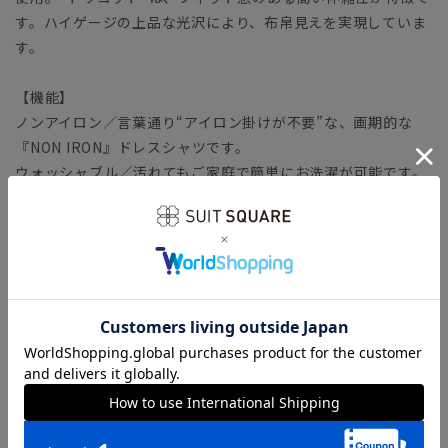
す。ハイゲージの上品な光沢により、布帛見えを実現していま
す。
【機能】
ノンアイロン／言葉通り“アイロン掛けが不要”な、画期的な
『NON IRON』ドレスシャツです。
ウォッシャブル／汚れてもご家庭で簡単にお洗濯が可能です。
ストレッチ／タテヨコに伸びる優れた伸縮性により快適な着心
地を叶えます。
防シワ／着用中シワになりにくく、洗濯後に残りがちなシワも
防ぎます。
速乾／汗をかいてもさらりとした着心地が持続。夜洗って、朝
乾くお手入れ時短シャツです。
【参考情報】The Style Dictionary
◆スーツに合うワイシャツおすすめ12選｜おしゃれ＆失敗しな
いシャツの選び方