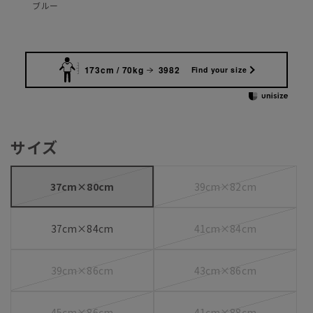
ブルー
173cm / 70kg
3982
Find your size
サイズ
37cm×80cm
39cm×82cm
37cm×84cm
41cm×84cm
39cm×86cm
43cm×86cm
45cm×86cm
41cm×88cm