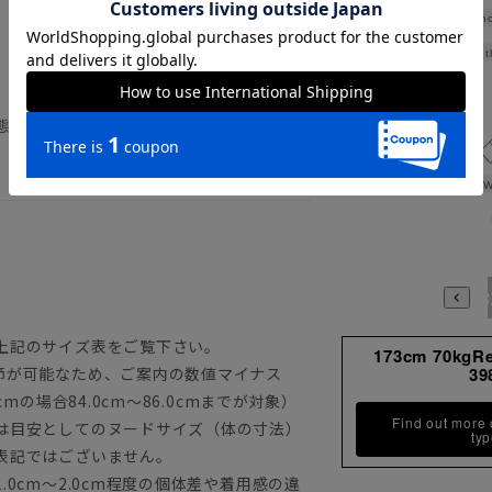
Sho
Widt
態で形を整えつり干しすることで、シワが
W
3780
3784
398
上記のサイズ表をご覧下さい。
173cm 70kgR
節が可能なため、ご案内の数値マイナス
39
mの場合84.0cm～86.0cmまでが対象）
Find out more
は目安としてのヌードサイズ（体の寸法）
ty
表記ではございません。
0cm～2.0cm程度の個体差や着用感の違