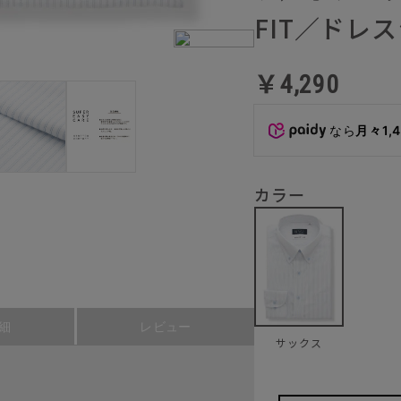
FIT／ドレ
￥4,290
なら
月々1,
カラー
細
レビュー
サックス