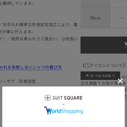
を獲得しています。
―
90cm
ケア）／お手入れ簡単な形態安定加工により、着
けが楽に行えます。
ォート）／自然な柔らかさと風合い、心地良い
【
アイコンについて
しゃれ＆失敗しないシャツの選び方
の
ジーケア 形態安定
注文画面でお急ぎ発送を
さらにメルマガ会員様は
正商品の場合は対応不可
詳しくはこちら