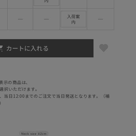
内
入荷案
―
―
―
内
カートに入れる
】
表示の商品は、
選択いただけます。
、当日12:00までのご注文で当日発送となります。（補
）
Neck size
42cm