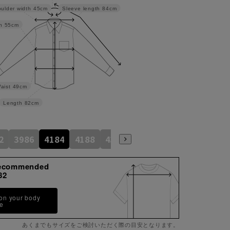
ulder width
45cm
Sleeve length
84cm
h
55cm
aist
49cm
Length
82cm
2
3986
4184
4188
4386
4586
4390
ecommended
82
 on your body
pe
あくまでもサイズをご検討いただく際の目安となります。