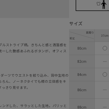
サイズ
首周り
37cm
裄丈
ブルストライプ柄。きちんと感と洒落感を
80cm
統一した艶感あふれるボタンが、オフィス
―
82cm
84cm
のダーツでウエストを絞り込み、背中生地の
ちろん、ノーネクタイでも襟の立体感をキ
すっきり見せます。
―
86cm
レンドした、サラッとした生地。パリッと
―
88cm