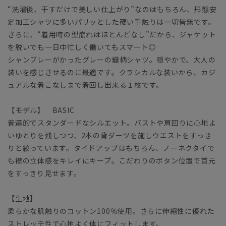
“洗濯後、干すだけで美しい仕上がり”なのはもちろん、形態安
定加工シャツに多いパリッとした硬い手触りは一切皆無です。
さらに、“着用時の型崩れはほとんどなし”だから、ジャケット
を脱いでも一日中忙しく働いてもスマート◎
シャンブレーがかったグレーの織柄シャツ。穏やかで、大人の
装いを感じさせるのに最適です。クラシカルな装いから、カジ
ュアルな着こなしまで着回し出来る１枚です。
【モデル】 BASIC
普遍的でスタンダードなシルエット。バストや肩回りに心地よ
いゆとりを残しつつ、2本の背ダーツを施しウエストをすっき
りと絞っています。タイドアップはもちろん、ノーネクタイで
も襟の立体感をキレイにキープ。こだわりのボタン位置で首元
をすっきり見せます。
【生地】
柔らかな肌触りのコットン100％使用。さらに伸縮性に優れた
ストレッチ性で心地よく体にフィットします。