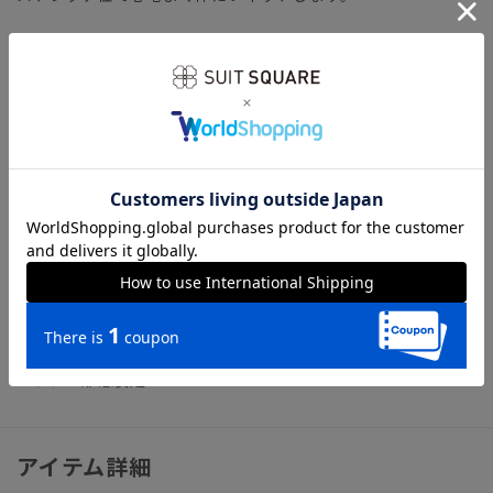
【機能】
NON IRON（ノンアイロン）／言葉通り“アイロン掛けが不
要”な、画期的な『NON IRON』ドレスシャツです。コットン
100％のソフトな風合いはそのままに機能性を高めました。脇
やアームホールなどのシワになりやすい部分に、薄い芯地を挟
み込んだ特殊な“テープ縫製”を施し補強しました。
【参考情報】The Style Dictionary
◆スーツに合うワイシャツおすすめ12選｜おしゃれ＆失敗しな
いシャツの選び方
ビジネス ワイシャツ ノーアイロン ノンアイロン イージ
ーケア 形態安定
アイテム詳細