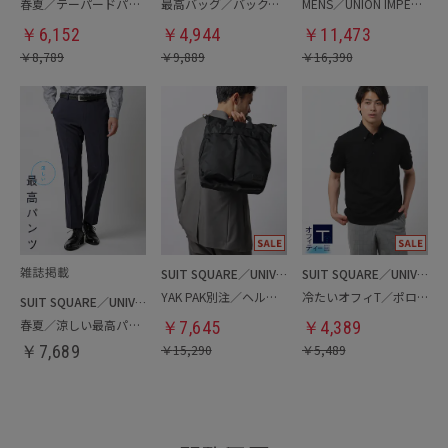
春夏／テーパードパンツ
最高バッグ／バックパック
MENS／UNION IMPERIAL監修／コインローファー
￥
6,152
￥
4,944
￥
11,473
￥
8,789
￥
9,889
￥
16,390
SUIT SQUARE／UNIVERSAL LANGUAGE
SUIT SQUARE／UNIVERSAL LANGUAGE
YAK PAK別注／ヘルメットバッグ
冷たいオフィT／ポロシャツ
SUIT SQUARE／UNIVERSAL LANGUAGE
春夏／涼しい最高パンツ
￥
7,645
￥
4,389
￥
7,689
￥
15,290
￥
5,489