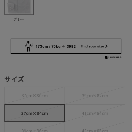
グレー
173cm / 70kg
3982
Find your size
サイズ
37cm×80cm
39cm×82cm
37cm×84cm
41cm×84cm
39cm×86cm
43cm×86cm