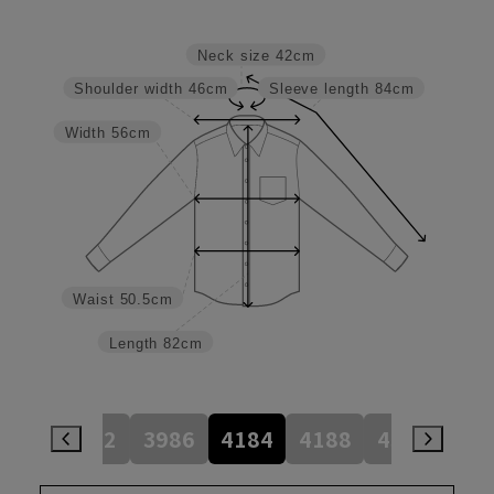
Neck size
42cm
Shoulder width
46cm
Sleeve length
84cm
Width
56cm
Waist
50.5cm
Length
82cm
784
3982
3986
4184
4188
4386
45