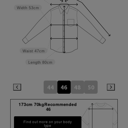
Width
53cm
Waist
47cm
Length
80cm
44
46
48
50
173cm 70kgRecommended
46
Find out more on your body
type