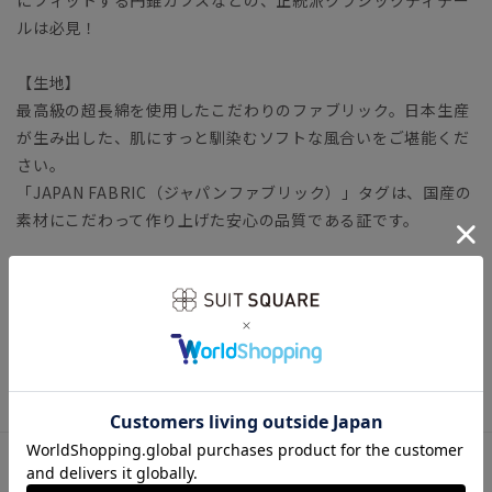
ルは必見！
【生地】
最高級の超長綿を使用したこだわりのファブリック。日本生産
が生み出した、肌にすっと馴染むソフトな風合いをご堪能くだ
さい。
「JAPAN FABRIC（ジャパンファブリック）」タグは、国産の
素材にこだわって作り上げた安心の品質である証です。
【参考情報】The Style Dictionary
◆スーツに合うワイシャツおすすめ12選｜おしゃれ＆失敗しな
いシャツの選び方
ビジネス ワイシャツ
アイテム詳細