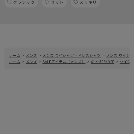
クラシック
セット
スッキリ
ホーム
>
メンズ
>
メンズ ワイシャツ・ドレスシャツ
>
メンズ ワイシャ
ホーム
>
メンズ
>
SALEアイテム（メンズ）
>
41～50%OFF
>
ワイシ