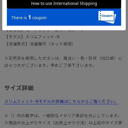
【襟】ワイド／キーパー取り外し可
【袖】長袖／セットインスリーブ
【前身頃】胸ポケット／フレンチフロント
【後身頃】ヨークセンター割り／背ダーツ
【モデル】スリムフィット-N
【洗濯表示】洗濯機可（ネット使用）
※天然貝を使用したボタンは、風合い・色・形状（凹凸感）に
ばらつきがございます。予めご了承下さいませ。
サイズ詳細
スリムフィット-Nモデルの詳細はこちらからご覧ください。
※（）内の数字は、一般的なイタリア表記を元にしています。
※商品の仕上がりサイズ（出来上がり寸法）は上記のサイズ表