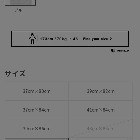
ブルー
173cm / 70kg
46
Find your size
サイズ
37cm×80cm
39cm×82cm
37cm×84cm
41cm×84cm
39cm×86cm
43cm×86cm