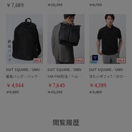
￥
7,689
￥
16,390
￥
8,789
SUIT SQUARE／UNIVERSAL LANGUAGE
SUIT SQUARE／UNIVERSAL LANGUAGE
SUIT SQUARE／UNIVERSAL LANGUAGE
最高バッグ／バックパック
YAK PAK別注／ヘルメットバッグ
冷たいオフィT／ポロシャツ
￥
4,944
￥
7,645
￥
4,389
￥
9,889
￥
15,290
￥
5,489
閲覧履歴