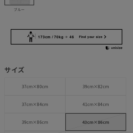
ブルー
173cm / 70kg
46
Find your size
サイズ
37cm×80cm
39cm×82cm
37cm×84cm
41cm×84cm
39cm×86cm
43cm×86cm