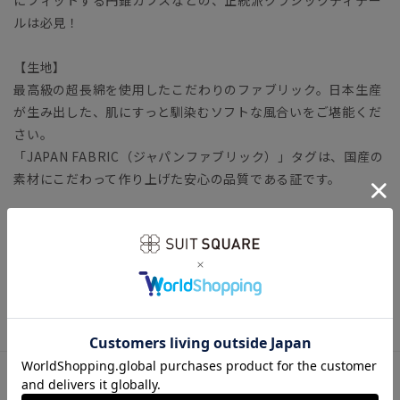
ルは必見！
【生地】
最高級の超長綿を使用したこだわりのファブリック。日本生産
が生み出した、肌にすっと馴染むソフトな風合いをご堪能くだ
さい。
「JAPAN FABRIC（ジャパンファブリック）」タグは、国産の
素材にこだわって作り上げた安心の品質である証です。
【参考情報】The Style Dictionary
◆スーツに合うワイシャツおすすめ12選｜おしゃれ＆失敗しな
いシャツの選び方
ビジネス ワイシャツ
アイテム詳細