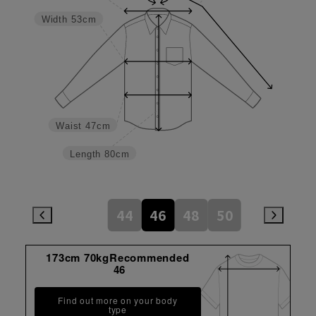
Width
53cm
Waist
47cm
Length
80cm
44
46
48
50
173cm 70kgRecommended
46
Find out more on your body
type