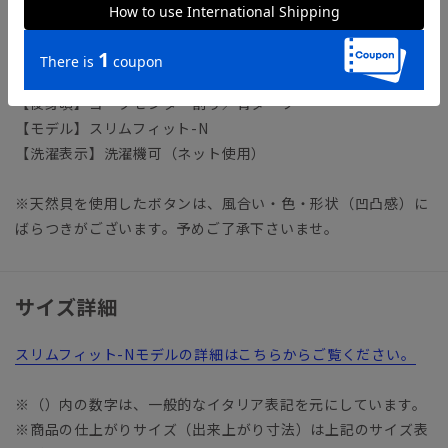
【襟】ワイド／キーパー取り外し可
【袖】長袖／セットインスリーブ
【前身頃】胸ポケット／フレンチフロント
【後身頃】ヨークセンター割り／背ダーツ
【モデル】スリムフィット-N
【洗濯表示】洗濯機可（ネット使用）
※天然貝を使用したボタンは、風合い・色・形状（凹凸感）に
ばらつきがございます。予めご了承下さいませ。
サイズ詳細
スリムフィット-Nモデルの詳細はこちらからご覧ください。
※（）内の数字は、一般的なイタリア表記を元にしています。
※商品の仕上がりサイズ（出来上がり寸法）は上記のサイズ表