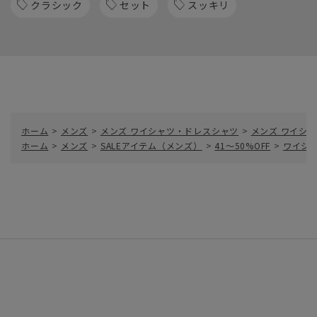
クラシック
セット
スッキリ
ホーム
>
メンズ
>
メンズ ワイシャツ・ドレスシャツ
>
メンズ ワイシャ
ホーム
>
メンズ
>
SALEアイテム（メンズ）
>
41～50%OFF
>
ワイシ