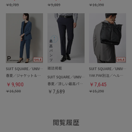
￥
8,789
￥
9,889
￥
16,390
SUIT SQUARE／UNIVERSAL LANGUAGE／WHITE
SUIT SQUARE／UNIVERSAL LANGUAGE
春夏／ジャケット＆パンツセットアップ／洗濯ネット付き
YAK PAK別注／ヘルメットバッグ
SUIT SQUARE／UNIVERSAL LANGUAGE
春夏／涼しい最高パンツ
￥
9,900
￥
7,645
￥
16,500
￥
7,689
￥
15,290
閲覧履歴