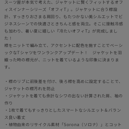
スーツ屋が本気で考えた、ジャケットに賢くフィットするオフ
ィスインナーシリーズ「オフィT」。ジャケットに合う襟設
計、すっきりおさまる肩回り、もたつかない美シルエットでビ
ジネスシーンでの快適さときちんと感を両立。そこに接触冷感
も加わり、暑い夏に嬉しい『冷たいオフィT』が完成しまし
た！
襟をニットで編み立て、アクセントに配色を施すことでベーシ
ックなTシャツをワンランクアップデート！ ジャケットを羽
織った時の襟元が、ニットを着ているような印象に決まりま
す。
・襟のリブに前後差を付け、後ろ襟を高めに設定することで、
ジャケットの襟汚れを防止
・ジャケットを着ても余計なシワの出ない計算された肩、袖の
作り
・1枚で着てもすっきりとしたスマートなシルエット＆バラン
ス良い着丈
・植物由来のリサイクル素材「Sorona（ソロナ）」とコット