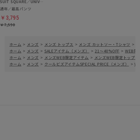
SUIT SQUARE／UNIVERSAL LANGUAGE
通年／最高パンツ
￥3,795
￥7,590
ホーム
>
メンズ
>
メンズ トップス
>
メンズ カットソー・Tシャツ
>
W
ホーム
>
メンズ
>
SALEアイテム（メンズ）
>
21～40%OFF
>
WEB
ホーム
>
メンズ
>
メンズWEB限定アイテム
>
メンズWEB限定トップス
ホーム
>
メンズ
>
クールビズアイテムSPECIAL PRICE（メンズ）
>
W