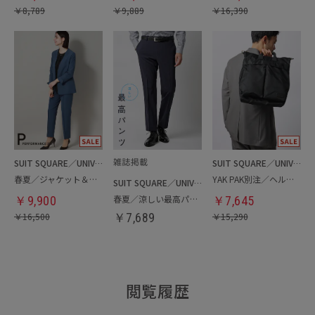
￥
8,789
￥
9,889
￥
16,390
SUIT SQUARE／UNIVERSAL LANGUAGE／WHITE
SUIT SQUARE／UNIVERSAL LANGUAGE
春夏／ジャケット＆パンツセットアップ／洗濯ネット付き
YAK PAK別注／ヘルメットバッグ
SUIT SQUARE／UNIVERSAL LANGUAGE
春夏／涼しい最高パンツ
￥
9,900
￥
7,645
￥
16,500
￥
7,689
￥
15,290
閲覧履歴