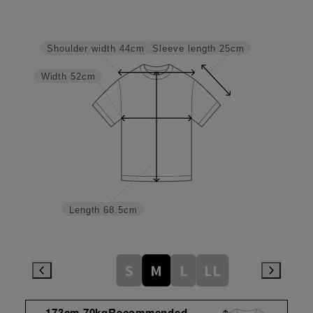
Sleeve length
25cm
Shoulder width
44cm
Width
52cm
Length
68.5cm
S
M
L
LL
173cm 70kgRecommended