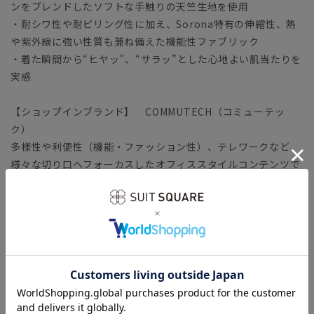
ンをブレンドしたソフトな手触りの天竺生地を使用
・耐シワ性や耐ピリング性に加え、Sorona特有の伸縮性、熱
や紫外線に強い性質も兼ね備えた機能性ファブリック
・着た瞬間から“ヒヤッ”、“サラッ”とした心地よい肌当たりを
実感
【ショップインブランド】 COMMUTECH（コミューテッ
ク）
多様性や利便性（機能・ファッション性）、テレワークなど
様々な切り口へフォーカスしたオフィススタイルコンテンツで
す。
トップス オフィスカジュアル ウォッシャブル 接触冷感
アイテム詳細
【仕様】クルーネック／半袖／胸ポケット