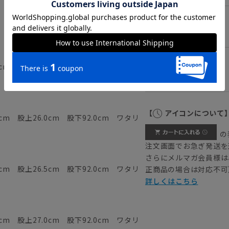
LL
cm 股上25.5cm 股下92.0cm ワタリ
3L
【
アイコンについて
cm 股上26.0cm 股下92.0cm ワタリ
の
注文画面でお急ぎ発送を
さらにメルマガ会員様は
cm 股上26.5cm 股下92.0cm ワタリ
正商品の場合は対応不可
詳しくはこちら
cm 股上27.0cm 股下92.0cm ワタリ