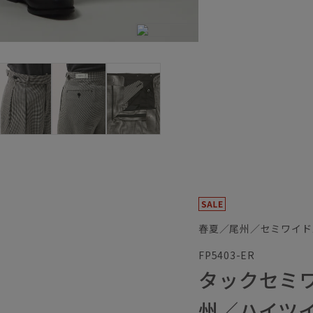
春夏／尾州／セミワイド
FP5403-ER
タックセミ
州／ハイツ