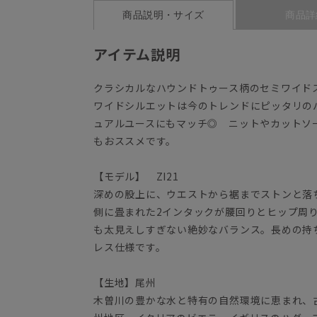
商品説明・サイズ
商品詳
アイテム説明
クラシカルなハウンドトゥース柄のセミワイド
ワイドシルエットは今のトレンドにピッタリの
ュアルユースにもマッチ◎ ニットやカットソ
もおススメです。
【モデル】 ZI21
深めの股上に、ウエストから裾までストンと落
側に畳まれた2インタックが腰回りとヒップ周
も太見えしすぎない絶妙なバランス。長めの持
レス仕様です。
【生地】尾州
木曽川の豊かな水と特有の自然環境に恵まれ、