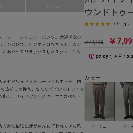
細
レビュー
ウンドトゥー
5.0
（1）
ストレートシルエットパンツ。太過ぎない
￥7,09
￥14,190
バランス感で、ビジネスはもちろん、カジ
ーとあわせてリラックスしたスタイリング
なら
月々2,
カラー
ちるセミワイドストレートシルエット。内
りの広がりを抑え、セミワイドシルエットで
ち出し、サイドアジャスター付きのベルト
古くから織物生産が盛んに行われてきた尾
ベージュ
グレ