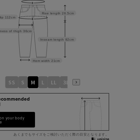
Rise length
26.5cm
Hip
112cm
ness of thigh
36cm
Inseam length
92cm
Hem width
21cm
SS
S
M
L
LL
3L
ecommended
M
 on your body
pe
あくまでもサイズをご検討いただく際の目安となります。