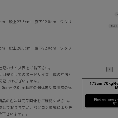
cm 股上27.5cm 股下92.0cm ワタリ
Thick
cm 股上28.0cm 股下92.0cm ワタリ
上記のサイズ表をご覧下さい。
は目安としてのヌードサイズ（体の寸法）
表記ではございません。
173cm 70kgR
0cm～2.0cm程度の個体差や着用感の違
Find out more
商品の色味は商品画像をご確認ください。
ty
載しておりますが、パソコン環境により色
承下さいませ。。