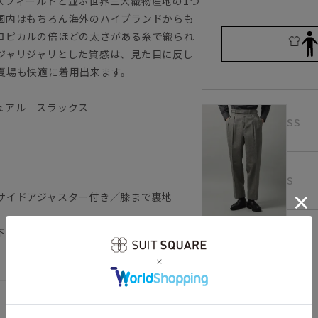
スフィールドと並ぶ世界三大織物産地の1つ
国内はもちろん海外のハイブランドからも
ロピカルの倍ほどの太さがある糸で織られ
ジャリジャリとした質感は、見た目に反し
夏場も快適に着用出来ます。
ュアル スラックス
SS
S
サイドアジャスター付き／膝まで裏地
グレー
下記のサイズ詳細を必ずご確認下さい。
M
L