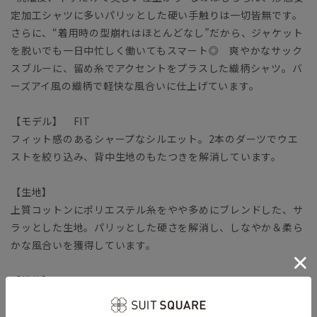
定加工シャツに多いパリッとした硬い手触りは一切皆無です。
さらに、“着用時の型崩れはほとんどなし”だから、ジャケット
を脱いでも一日中忙しく働いてもスマート◎ 爽やかなサック
スブルーに、留め糸でアクセントをプラスした織柄シャツ。バ
ーズアイ風の織柄で軽快な風合いに仕上げています。
【モデル】 FIT
フィット感のあるシャープなシルエット。2本のダーツでウエ
ストを絞り込み、背中生地のもたつきを解消しています。
【生地】
上質コットンにポリエステル糸をやや多めにブレンドした、サ
ラッとした生地。パリッとした硬さを解消し、しなやか＆柔ら
かな風合いを獲得しています。
【機能】
NON IRON STRETCH（ノンアイロンストレッチ）／アイロン
掛け不要で、さらに高い伸縮性が加わりました。コットンのソ