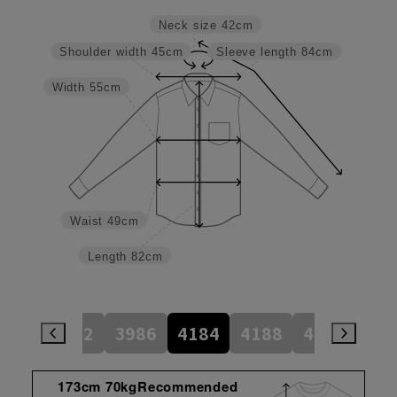
Neck size
42cm
Shoulder width
45cm
Sleeve length
84cm
Width
55cm
Waist
49cm
Length
82cm
784
3982
3986
4184
4188
4386
45
173cm 70kgRecommended