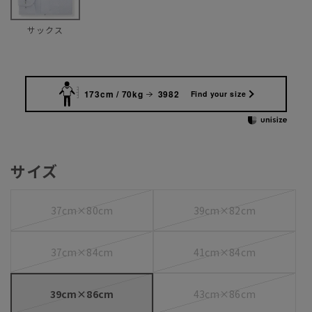
サックス
173cm / 70kg
3982
Find your size
サイズ
37cm×80cm
39cm×82cm
37cm×84cm
41cm×84cm
39cm×86cm
43cm×86cm