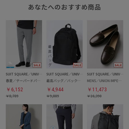
あなたへのおすすめ商品
SUIT SQUARE／UNIVERSAL LANGUAGE
SUIT SQUARE／UNIVERSAL LANGUAGE
SUIT SQUARE／UNIVERSAL LANGUAGE
春夏／テーパードパンツ
最高バッグ／バックパック
MENS／UNION IMPERIAL監修／コインローファー
￥
6,152
￥
4,944
￥
11,473
￥
8,789
￥
9,889
￥
16,390