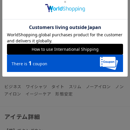
フトな風合いはそのままにポリエステルをブレンドして強度も
向上。脇やアームホールなどのシワになりやすい部分に、薄い
芯地を挟み込んだ特殊な“テープ縫製”を施し補強しました。
3BLOCK（トリプルブロック）／「透け防止」「防シワ」「防
ストレス（ストレッチ）」の3つの機能でシャツのお悩みをト
リプルブロック！ 忙しい毎日を快適にサポートします。
【参考情報】The Style Dictionary
◆スーツに合うワイシャツおすすめ12選｜おしゃれ＆失敗しな
いシャツの選び方
ビジネス ワイシャツ タイト スリム ノーアイロン ノン
アイロン イージーケア 形態安定
アイテム詳細