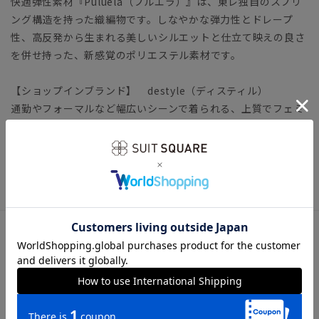
快適弾性素材『Puluela（プルエラ）』は、東レ独自のスプリ
ング構造を持った織編物です。しなやかな弾力性とドレープ
性、高反発から生まれる美しいシルエットと仕立て映えの良さ
を併せ持った、新感覚のポリエステル素材です。
【ショップインブランド】 destyle（ディスティル）
通勤やフォーマルなど幅広いシーンで着られる、上質でフェミ
ニンなアイテムを提案します。
冠婚葬祭 礼服 礼装 喪服 ブラックフォーマル フォーマ
ル FORMAL テーラード
アイテム詳細
＊セット着用可（ワンピースは別売りとなります。）
ワンピース：FOO009-ZA、FOO010-ZA