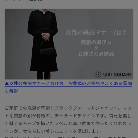
▲女性の喪服マナーと選び方｜お葬式の必需品やよくある質問
も解説
ご家庭での洗濯が可能なブラックフォーマルジャケット。マッ
トな質感の釦が特徴の、テーラードデザインです。首元を美し
く魅せるカーブを描いたラペルと高い位置で作ったくびれのラ
インが、女性らしい美シルエットを演出します。