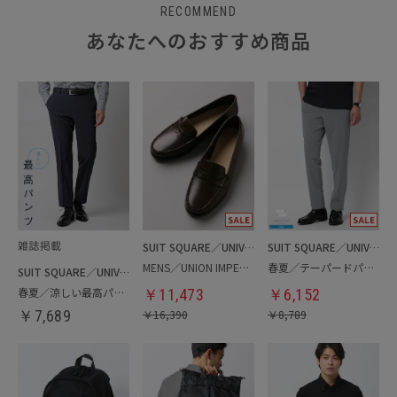
RECOMMEND
あなたへのおすすめ商品
SUIT SQUARE／UNIVERSAL LANGUAGE
SUIT SQUARE／UNIVERSAL LANGUAGE
MENS／UNION IMPERIAL監修／コインローファー
春夏／テーパードパンツ
SUIT SQUARE／UNIVERSAL LANGUAGE
春夏／涼しい最高パンツ
￥
11,473
￥
6,152
￥
7,689
￥
16,390
￥
8,789