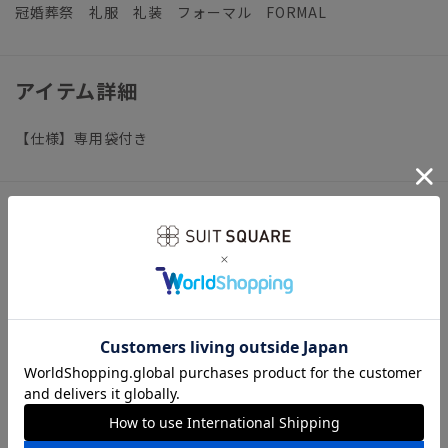
冠婚葬祭 礼服 礼装 フォーマル FORMAL
アイテム詳細
【仕様】専用袋付き
サイズ詳細
全長（内周）27.0cm 水晶直径0.75cm ふさの長さ8.0cm
〔付属の袋〕縦10.0cm 横16.0cm
※商品の仕上がりサイズ（出来上がり寸法）は上記のサイズ表
をご覧下さい。
※同サイズまたは同一商品でも、生産の過程で個体差や着用感
の違いが生じる場合がございます。
※カラー名は管理用の表記となります。実際の商品の色味は商