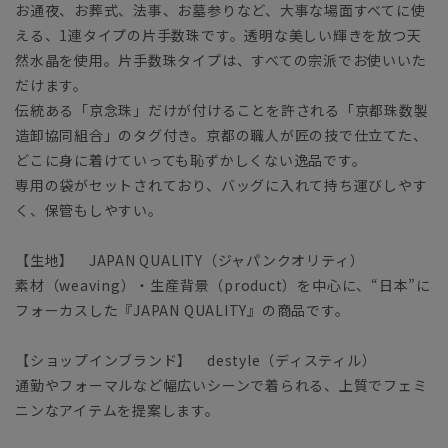
お通夜、お葬式、法事、お墓参りなど、大事な場面すべてに使
える、1連タイプの片手数珠です。透明な美しい輝きを放つ天
然水晶を使用。片手数珠タイプは、すべての宗派でお使いいた
だけます。
伝統ある「京念珠」だけが付けることを許される「京都珠数製
造卸協同組合」のタグ付き。京都の職人が匠の技で仕立てた、
どこに身に着けていっても恥ずかしくない逸品です。
専用の袋がセットされており、バッグに入れて持ち運びしやす
く、保管もしやすい。
【生地】 JAPAN QUALITY（ジャパンクオリティ）
素材（weaving）・生産背景（product）を中心に、“日本”に
フォーカスした『JAPAN QUALITY』の商品です。
【ショップインブランド】 destyle（ディスティル）
通勤やフォーマルなど幅広いシーンで着られる、上質でフェミ
ニンなアイテムを提案します。