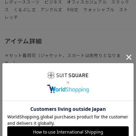
レディーススーツ ビジネス オフィスカジュアル スラック
ス くるぶし丈 アンクル丈 9分丈 ウォッシャブル スト
レッチ
アイテム詳細
＊セット着用可（ジャケット、スカートは別売りとなりま
す。）
ジャケット：CT4801J1 スカート：CT4801S1
【仕様】ノータック／テーパード／ウエスト：バックゴム／裾
まで裏地
【裾】シングル仕上げ（裾上げは受付対象外となります。）
【洗濯表示】ドライクリーニング・家庭洗濯可《洗濯機可（ネ
ット使用・弱水流）》
ウォッシャブル商品のお取扱いについて