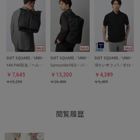
SUIT SQUARE／UNIVERSAL LANGUAGE
SUIT SQUARE／UNIVERSAL LANGUAGE
SUIT SQUARE／UNIVERSAL LANGUAGE
YAK PAK別注／ヘルメットバッグ
Samsonite RED／バックパック
冷たいオフィT／ポロシャツ
￥
7,645
￥
13,200
￥
4,389
￥
15,290
￥
26,400
￥
5,489
閲覧履歴