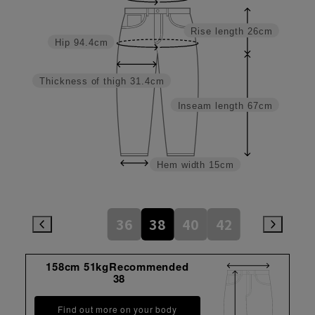
Rise length
26cm
Hip
94.4cm
Thickness of thigh
31.4cm
Inseam length
67cm
Hem width
15cm
36
38
40
42
158cm 51kgRecommended
38
Find out more on your body